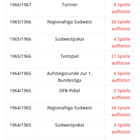
1966/1967
Turnier
8 Spiele
auflisten
1965/1966
Regionalliga Südwest
30 Spiele
auflisten
1965/1966
Südwestpokal
4 Spiele
auflisten
1965/1966
Testspiel
21 Spiele
auflisten
1964/1965
Aufstiegsrunde zur 1.
6 Spiele
Bundesliga
auflisten
1964/1965
DFB-Pokal
2 Spiele
auflisten
1964/1965
Regionalliga Südwest
34 Spiele
auflisten
1964/1965
Südwestpokal
4 Spiele
auflisten