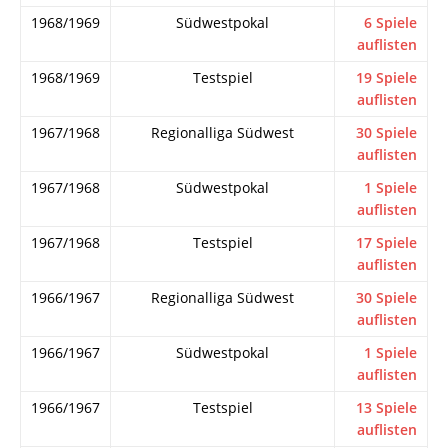
1968/1969
Südwestpokal
6 Spiele
auflisten
1968/1969
Testspiel
19 Spiele
auflisten
1967/1968
Regionalliga Südwest
30 Spiele
auflisten
1967/1968
Südwestpokal
1 Spiele
auflisten
1967/1968
Testspiel
17 Spiele
auflisten
1966/1967
Regionalliga Südwest
30 Spiele
auflisten
1966/1967
Südwestpokal
1 Spiele
auflisten
1966/1967
Testspiel
13 Spiele
auflisten