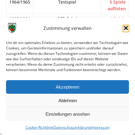
1964/1965
Testspiel
5 Spiele
auflisten
1963/1964
DFB-Pokal
1 Spiele
auflisten
Zustimmung verwalten
1963/1964
Regionalliga Südwest
39 Spiele
auflisten
Um dir ein optimales Erlebnis zu bieten, verwenden wir Technologien wie
Cookies, um Geräteinformationen zu speichern und/oder darauf
1963/1964
Südwestpokal
4 Spiele
zuzugreifen. Wenn du diesen Technologien zustimmst, können wir Daten
auflisten
wie das Surfverhalten oder eindeutige IDs auf dieser Website
verarbeiten. Wenn du deine Zustimmung nicht erteilst oder zurückziehst,
1963/1964
Testspiel
6 Spiele
können bestimmte Merkmale und Funktionen beeinträchtigt werden.
auflisten
1963/1964
Toto-Runde
1 Spiele
Akzeptieren
auflisten
Ablehnen
1962/1963
Oberliga Südwest
31 Spiele
auflisten
Einstellungen ansehen
1962/1963
Südwestpokal
1 Spiele
auflisten
Cookie-Richtlinie
Datenschutzerklärung
Impressum
1962/1963
Testspiel
11 Spiele