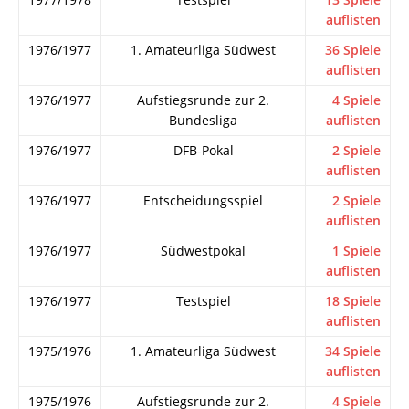
auflisten
1976/1977
1. Amateurliga Südwest
36 Spiele
auflisten
1976/1977
Aufstiegsrunde zur 2.
4 Spiele
Bundesliga
auflisten
1976/1977
DFB-Pokal
2 Spiele
auflisten
1976/1977
Entscheidungsspiel
2 Spiele
auflisten
1976/1977
Südwestpokal
1 Spiele
auflisten
1976/1977
Testspiel
18 Spiele
auflisten
1975/1976
1. Amateurliga Südwest
34 Spiele
auflisten
1975/1976
Aufstiegsrunde zur 2.
4 Spiele