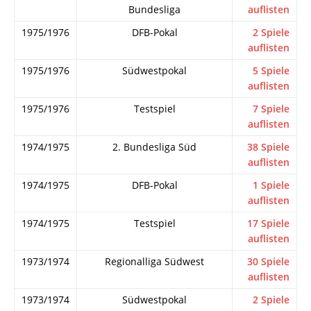
Bundesliga
auflisten
1975/1976
DFB-Pokal
2 Spiele
auflisten
1975/1976
Südwestpokal
5 Spiele
auflisten
1975/1976
Testspiel
7 Spiele
auflisten
1974/1975
2. Bundesliga Süd
38 Spiele
auflisten
1974/1975
DFB-Pokal
1 Spiele
auflisten
1974/1975
Testspiel
17 Spiele
auflisten
1973/1974
Regionalliga Südwest
30 Spiele
auflisten
1973/1974
Südwestpokal
2 Spiele