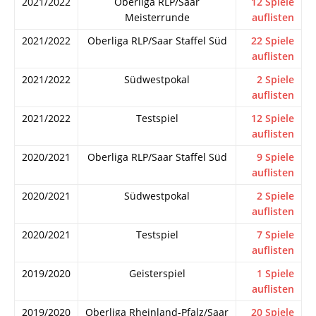
2021/2022
Oberliga RLP/Saar
12 Spiele
Meisterrunde
auflisten
2021/2022
Oberliga RLP/Saar Staffel Süd
22 Spiele
auflisten
2021/2022
Südwestpokal
2 Spiele
auflisten
2021/2022
Testspiel
12 Spiele
auflisten
2020/2021
Oberliga RLP/Saar Staffel Süd
9 Spiele
auflisten
2020/2021
Südwestpokal
2 Spiele
auflisten
2020/2021
Testspiel
7 Spiele
auflisten
2019/2020
Geisterspiel
1 Spiele
auflisten
2019/2020
Oberliga Rheinland-Pfalz/Saar
20 Spiele