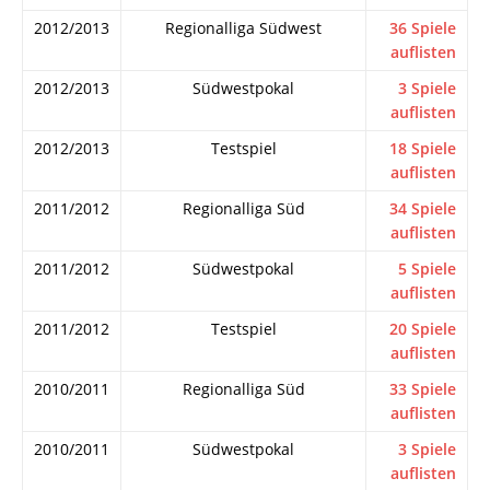
2012/2013
Regionalliga Südwest
36 Spiele
auflisten
2012/2013
Südwestpokal
3 Spiele
auflisten
2012/2013
Testspiel
18 Spiele
auflisten
2011/2012
Regionalliga Süd
34 Spiele
auflisten
2011/2012
Südwestpokal
5 Spiele
auflisten
2011/2012
Testspiel
20 Spiele
auflisten
2010/2011
Regionalliga Süd
33 Spiele
auflisten
2010/2011
Südwestpokal
3 Spiele
auflisten