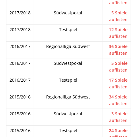
auflisten
2017/2018
Südwestpokal
5 Spiele
auflisten
2017/2018
Testspiel
12 Spiele
auflisten
2016/2017
Regionalliga Südwest
36 Spiele
auflisten
2016/2017
Südwestpokal
5 Spiele
auflisten
2016/2017
Testspiel
17 Spiele
auflisten
2015/2016
Regionalliga Südwest
34 Spiele
auflisten
2015/2016
Südwestpokal
3 Spiele
auflisten
2015/2016
Testspiel
24 Spiele