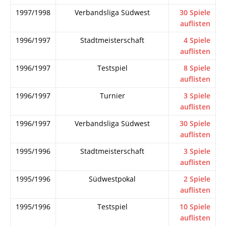
1997/1998
Verbandsliga Südwest
30 Spiele
auflisten
1996/1997
Stadtmeisterschaft
4 Spiele
auflisten
1996/1997
Testspiel
8 Spiele
auflisten
1996/1997
Turnier
3 Spiele
auflisten
1996/1997
Verbandsliga Südwest
30 Spiele
auflisten
1995/1996
Stadtmeisterschaft
3 Spiele
auflisten
1995/1996
Südwestpokal
2 Spiele
auflisten
1995/1996
Testspiel
10 Spiele
auflisten