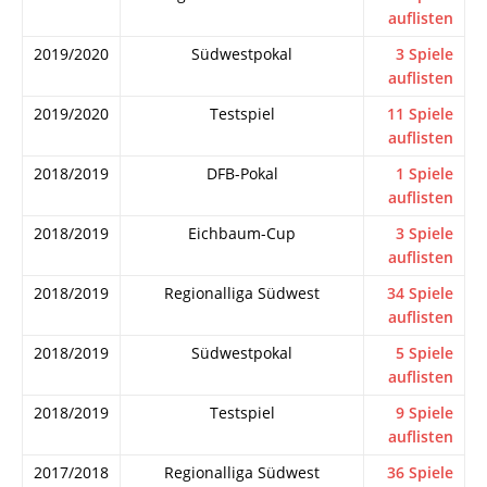
auflisten
2019/2020
Südwestpokal
3 Spiele
auflisten
2019/2020
Testspiel
11 Spiele
auflisten
2018/2019
DFB-Pokal
1 Spiele
auflisten
2018/2019
Eichbaum-Cup
3 Spiele
auflisten
2018/2019
Regionalliga Südwest
34 Spiele
auflisten
2018/2019
Südwestpokal
5 Spiele
auflisten
2018/2019
Testspiel
9 Spiele
auflisten
2017/2018
Regionalliga Südwest
36 Spiele