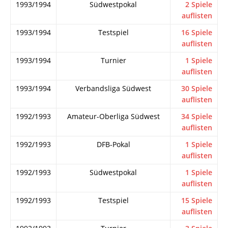
1993/1994
Südwestpokal
2 Spiele
auflisten
1993/1994
Testspiel
16 Spiele
auflisten
1993/1994
Turnier
1 Spiele
auflisten
1993/1994
Verbandsliga Südwest
30 Spiele
auflisten
1992/1993
Amateur-Oberliga Südwest
34 Spiele
auflisten
1992/1993
DFB-Pokal
1 Spiele
auflisten
1992/1993
Südwestpokal
1 Spiele
auflisten
1992/1993
Testspiel
15 Spiele
auflisten