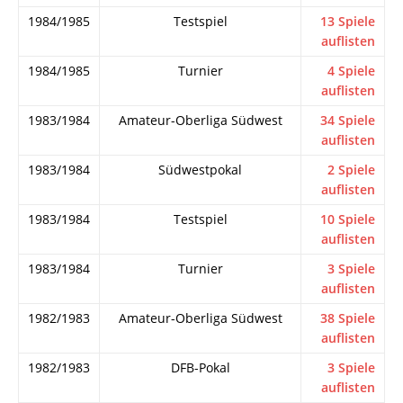
1984/1985
Testspiel
13 Spiele
auflisten
1984/1985
Turnier
4 Spiele
auflisten
1983/1984
Amateur-Oberliga Südwest
34 Spiele
auflisten
1983/1984
Südwestpokal
2 Spiele
auflisten
1983/1984
Testspiel
10 Spiele
auflisten
1983/1984
Turnier
3 Spiele
auflisten
1982/1983
Amateur-Oberliga Südwest
38 Spiele
auflisten
1982/1983
DFB-Pokal
3 Spiele
auflisten