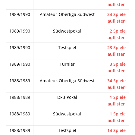
auflisten
1989/1990
Amateur-Oberliga Südwest
34 Spiele
auflisten
1989/1990
Südwestpokal
2 Spiele
auflisten
1989/1990
Testspiel
23 Spiele
auflisten
1989/1990
Turnier
3 Spiele
auflisten
1988/1989
Amateur-Oberliga Südwest
34 Spiele
auflisten
1988/1989
DFB-Pokal
1 Spiele
auflisten
1988/1989
Südwestpokal
1 Spiele
auflisten
1988/1989
Testspiel
14 Spiele