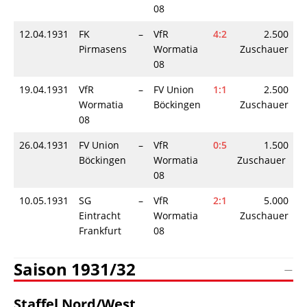
08
12.04.1931
FK
–
VfR
4:2
2.500
Pirmasens
Wormatia
Zuschauer
08
19.04.1931
VfR
–
FV Union
1:1
2.500
Wormatia
Böckingen
Zuschauer
08
26.04.1931
FV Union
–
VfR
0:5
1.500
Böckingen
Wormatia
Zuschauer
08
10.05.1931
SG
–
VfR
2:1
5.000
Eintracht
Wormatia
Zuschauer
Frankfurt
08
Saison 1931/32
Staffel Nord/West