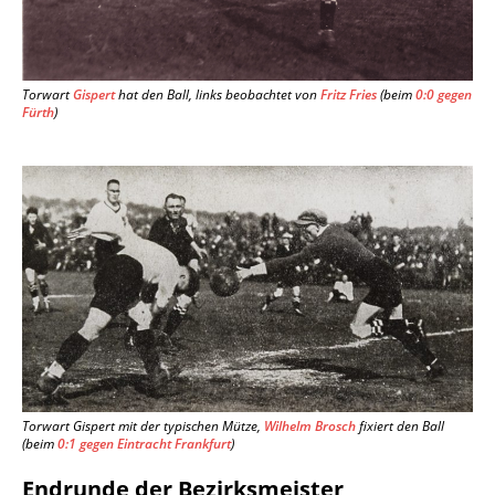
Torwart
Gispert
hat den Ball, links beobachtet von
Fritz Fries
(beim
0:0 gegen
Fürth
)
Torwart Gispert mit der typischen Mütze,
Wilhelm Brosch
fixiert den Ball
(beim
0:1 gegen Eintracht Frankfurt
)
Endrunde der Bezirksmeister