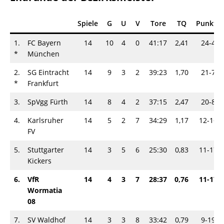
Spiele
G
U
V
Tore
TQ
Punkte
1.
FC Bayern
14
10
4
0
41:17
2,41
24-4
*
München
2.
SG Eintracht
14
9
3
2
39:23
1,70
21-7
*
Frankfurt
3.
SpVgg Fürth
14
8
4
2
37:15
2,47
20-8
4.
Karlsruher
14
5
2
7
34:29
1,17
12-16
FV
5.
Stuttgarter
14
3
5
6
25:30
0,83
11-17
Kickers
6.
VfR
14
4
3
7
28:37
0,76
11-17
Wormatia
08
7.
SV Waldhof
14
3
3
8
33:42
0,79
9-19