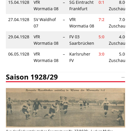
15.04.1928
VfR
–
SG Eintracht
0:1
8.000
Wormatia 08
Frankfurt
Zuschauer
27.04.1928
SV Waldhof
–
VfR
7:2
7.000
07
Wormatia 08
Zuschauer
29.04.1928
VfR
–
FV 03
5:0
4.000
Wormatia 08
Saarbrücken
Zuschauer
06.05.1928
VfR
–
Karlsruher
3:0
5.000
Wormatia 08
FV
Zuschauer
Saison 1928/29