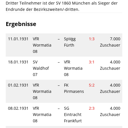
Dritter Teilnehmer ist der SV 1860 München als Sieger der
Endrunde der Bezirkszweiten/-dritten.
Ergebnisse
11.01.1931
VfR
–
SpVgg
1:3
7.000
Wormatia
Fürth
Zuschauer
08
18.01.1931
SV
–
VfR
3:1
4.000
Waldhof
Wormatia
Zuschauer
07
08
01.02.1931
VfR
–
FK
5:2
4.000
Wormatia
Pirmasens
Zuschauer
08
08.02.1931
VfR
–
SG
2:3
4.000
Wormatia
Eintracht
Zuschauer
08
Frankfurt