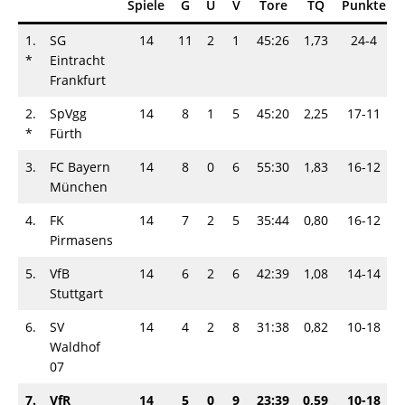
Spiele
G
U
V
Tore
TQ
Punkte
1.
SG
14
11
2
1
45:26
1,73
24-4
*
Eintracht
Frankfurt
2.
SpVgg
14
8
1
5
45:20
2,25
17-11
*
Fürth
3.
FC Bayern
14
8
0
6
55:30
1,83
16-12
München
4.
FK
14
7
2
5
35:44
0,80
16-12
Pirmasens
5.
VfB
14
6
2
6
42:39
1,08
14-14
Stuttgart
6.
SV
14
4
2
8
31:38
0,82
10-18
Waldhof
07
7.
VfR
14
5
0
9
23:39
0,59
10-18