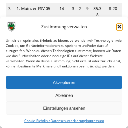
7.
1. Mainzer FSV 05
14
3
2
9
35:3
8-20
8
8.
FV Union
14
2
2
1
24:5
6-22
Zustimmung verwalten
Böckingen
0
2
Um dir ein optimales Erlebnis zu bieten, verwenden wir Technologien wie
Cookies, um Geräteinformationen zu speichern und/oder darauf
*Der FSV Frankfurt hat sich damit für die Endrunde um die
zuzugreifen. Wenn du diesen Technologien zustimmst, können wir Daten
Deutsche Meisterschaft qualifiziert.
wie das Surfverhalten oder eindeutige IDs auf dieser Website
Staffel Ost/West
verarbeiten. Wenn du deine Zustimmung nicht erteilst oder zurückziehst,
können bestimmte Merkmale und Funktionen beeinträchtigt werden.
Spiele
G
U
V
Tore
Punkte
Akzeptieren
1.
SV 1860
14
9
1
4
28:2
19-9
*
München
1
Ablehnen
2.
1. FC Nürnberg
14
6
6
2
29:1
18-10
Einstellungen ansehen
1
3.
SpVgg Fürth
14
7
4
3
25:1
18-10
Cookie-Richtlinie
Datenschutzerklärung
Impressum
3