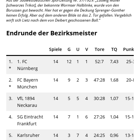
Aus der Südwestdeutschen Sportzeitung Nr. 37/1929: „Ludwig Müller
[schwarzes Trikot], der bekannte Wormser Halblinke, wurde von den
Borussen gut bewacht. Hier hat er gegen die Deckung Sprenger-Günther
keinen Erfolg. Aber auf dem anderen Bilde ist das 2. Tor gefallen. Vergeblich
wirft sich Lietz nach dem von Deibert geschossenen Ball.“
Endrunde der Bezirksmeister
Spiele
G
U
V
Tore
TQ
Punkte
1.
1. FC
14
12
1
1
52:7
7,43
25-3
*
Nürnberg
2.
FC Bayern
14
9
2
3
47:28
1,68
20-8
*
München
3.
VfL 1894
14
5
5
4
30:28
1,07
15-13
Neckarau
4.
SG Eintracht
14
7
1
6
27:26
1,04
15-13
Frankfurt
5.
Karlsruher
14
3
7
4
24:25
0,96
13-15