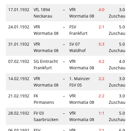
17.01.1932
VfL 1894
–
VfR
4:0
3.000
Neckarau
Wormatia 08
Zuschauer
24.01.1932
VfR
–
FSV
2:1
5.000
Wormatia 08
Frankfurt
Zuschauer
31.01.1932
VfR
–
SV 07
5:3
5.000
Wormatia 08
Waldhof
Zuschauer
07.02.1932
SG Eintracht
–
VfR
4:2
4.000
Frankfurt
Wormatia 08
Zuschauer
14.02.1932
VfR
–
1. Mainzer
2:2
3.000
Wormatia 08
FSV 05
Zuschauer
21.02.1932
FK
–
VfR
2:2
3.000
Pirmasens
Wormatia 08
Zuschauer
28.02.1932
FV 03
–
VfR
1:1
5.000
Saarbrücken
Wormatia 08
Zuschauer
06.03.1932
FSV
–
VfR
2:1
6.000