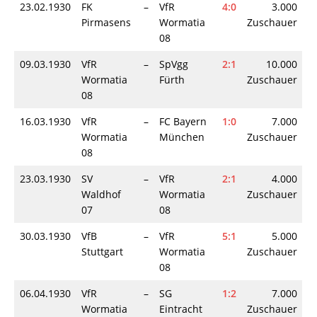
23.02.1930
FK
–
VfR
4:0
3.000
Pirmasens
Wormatia
Zuschauer
08
09.03.1930
VfR
–
SpVgg
2:1
10.000
Wormatia
Fürth
Zuschauer
08
16.03.1930
VfR
–
FC Bayern
1:0
7.000
Wormatia
München
Zuschauer
08
23.03.1930
SV
–
VfR
2:1
4.000
Waldhof
Wormatia
Zuschauer
07
08
30.03.1930
VfB
–
VfR
5:1
5.000
Stuttgart
Wormatia
Zuschauer
08
06.04.1930
VfR
–
SG
1:2
7.000
Wormatia
Eintracht
Zuschauer