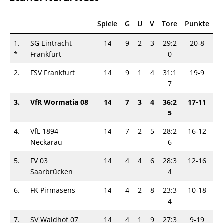
Spiele
G
U
V
Tore
Punkte
1.
SG Eintracht
14
9
2
3
29:2
20-8
*
Frankfurt
0
2.
FSV Frankfurt
14
9
1
4
31:1
19-9
7
3.
VfR Wormatia 08
14
7
3
4
36:2
17-11
5
4.
VfL 1894
14
7
2
5
28:2
16-12
Neckarau
6
5.
FV 03
14
4
4
6
28:3
12-16
Saarbrücken
4
6.
FK Pirmasens
14
4
2
8
23:3
10-18
4
7.
SV Waldhof 07
14
4
1
9
27:3
9-19