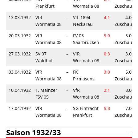
Frankfurt
Wormatia 08
Zuschauer
13.03.1932
VfR
–
VfL 1894
4:1
4.000
Wormatia 08
Neckarau
Zuschauer
20.03.1932
VfR
–
FV 03
5:0
5.000
Wormatia 08
Saarbrücken
Zuschauer
27.03.1932
SV 07
–
VfR
0:3
3.000
Waldhof
Wormatia 08
Zuschauer
03.04.1932
VfR
–
FK
3:0
5.000
Wormatia 08
Pirmasens
Zuschauer
10.04.1932
1. Mainzer
–
VfR
2:1
8.000
FSV 05
Wormatia 08
Zuschauer
17.04.1932
VfR
–
SG Eintracht
5:3
7.000
Wormatia 08
Frankfurt
Zuschauer
Saison 1932/33