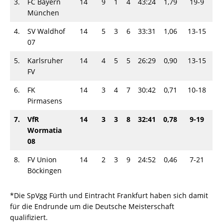
3.
FC Bayern
14
9
1
4
43:24
1,79
19-9
München
4.
SV Waldhof
14
5
3
6
33:31
1,06
13-15
07
5.
Karlsruher
14
4
5
5
26:29
0,90
13-15
FV
6.
FK
14
3
4
7
30:42
0,71
10-18
Pirmasens
7.
VfR
14
3
3
8
32:41
0,78
9-19
Wormatia
08
8.
FV Union
14
2
3
9
24:52
0,46
7-21
Böckingen
*Die SpVgg Fürth und Eintracht Frankfurt haben sich damit
für die Endrunde um die Deutsche Meisterschaft
qualifiziert.