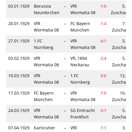
03.01.1929
Borussia
–
VfR
1:0
5.00
Neunkirchen
Wormatia 08
Zuschaue
20.01.1929
VfR
–
FC Bayern
1:4
7.00
Wormatia 08
München
Zuschaue
27.01.1929
1.FC
–
VfR
4:1
5.00
Nürnberg
Wormatia 08
Zuschaue
03.02.1929
VfR
–
VfL 1894
2:4
5.00
Wormatia 08
Neckarau
Zuschaue
10.03.1929
VfR
–
1.FC
0:6
12.00
Wormatia 08
Nürnberg
Zuschaue
17.03.1929
FC Bayern
–
VfR
7:0
10.00
München
Wormatia 08
Zuschaue
24.03.1929
VfR
–
SG Eintracht
3:1
5.00
Wormatia 08
Frankfurt
Zuschaue
07.04.1929
Karlsruher
–
VfR
1:1
3.00