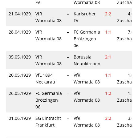
FV
Wormatia 08
Zuschaue
21.04.1929
VfR
–
Karlsruher
2:2
4.00
Wormatia 08
FV
Zuschaue
28.04.1929
VfR
–
FC Germania
1:1
7.00
Wormatia 08
Brötzingen
Zuschaue
06
05.05.1929
VfR
–
Borussia
2:1
Wormatia 08
Neunkirchen
20.05.1929
VfL 1894
–
VfR
1:1
1.00
Neckarau
Wormatia 08
Zuschaue
26.05.1929
FC Germania
–
VfR
1:2
1.50
Brötzingen
Wormatia 08
Zuschaue
06
01.06.1929
SG Eintracht
–
VfR
3:2
3.00
Frankfurt
Wormatia 08
Zuschaue