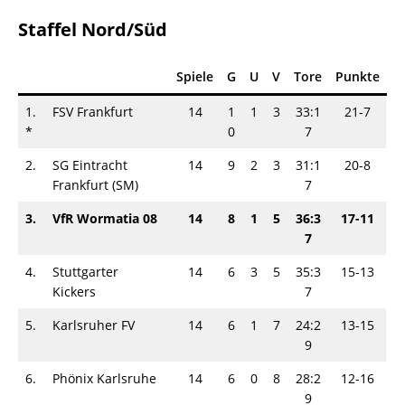
Staffel Nord/Süd
Spiele
G
U
V
Tore
Punkte
1.
FSV Frankfurt
14
1
1
3
33:1
21-7
*
0
7
2.
SG Eintracht
14
9
2
3
31:1
20-8
Frankfurt (SM)
7
3.
VfR Wormatia 08
14
8
1
5
36:3
17-11
7
4.
Stuttgarter
14
6
3
5
35:3
15-13
Kickers
7
5.
Karlsruher FV
14
6
1
7
24:2
13-15
9
6.
Phönix Karlsruhe
14
6
0
8
28:2
12-16
9