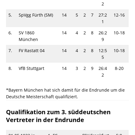
2
5.
SpVgg Fürth (SM)
14
5
2
7
27:2
12-16
1
6.
SV 1860
14
4
2
8
26:2
10-18
München
9
7.
FV Rastatt 04
14
4
2
8
12:5
10-18
5
8.
VfB Stuttgart
14
3
2
9
26:4
8-20
2
*Bayern München hat sich damit für die Endrunde um die
Deutsche Meisterschaft qualifiziert.
Qualifikation zum 3. süddeutschen
Vertreter in der Endrunde