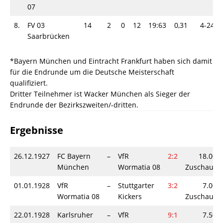
07
8.
FV 03
14
2
0
12
19:63
0,31
4-24
Saarbrücken
*Bayern München und Eintracht Frankfurt haben sich damit
für die Endrunde um die Deutsche Meisterschaft
qualifiziert.
Dritter Teilnehmer ist Wacker München als Sieger der
Endrunde der Bezirkszweiten/-dritten.
Ergebnisse
26.12.1927
FC Bayern
–
VfR
2:2
18.000
München
Wormatia 08
Zuschauer
01.01.1928
VfR
–
Stuttgarter
3:2
7.000
Wormatia 08
Kickers
Zuschauer
22.01.1928
Karlsruher
–
VfR
9:1
7.500