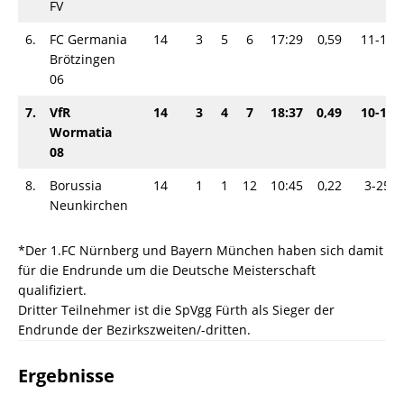
FV
6.
FC Germania
14
3
5
6
17:29
0,59
11-17
Brötzingen
06
7.
VfR
14
3
4
7
18:37
0,49
10-18
Wormatia
08
8.
Borussia
14
1
1
12
10:45
0,22
3-25
Neunkirchen
*Der 1.FC Nürnberg und Bayern München haben sich damit
für die Endrunde um die Deutsche Meisterschaft
qualifiziert.
Dritter Teilnehmer ist die SpVgg Fürth als Sieger der
Endrunde der Bezirkszweiten/-dritten.
Ergebnisse