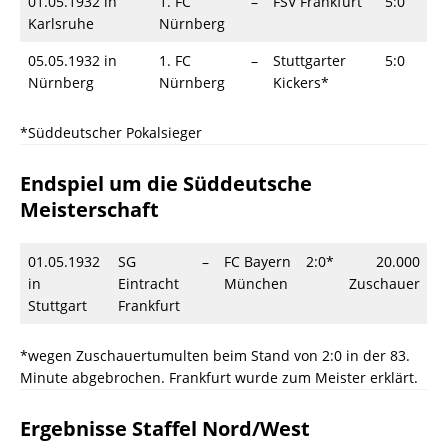
01.05.1932 in
1. FC
–
FSV Frankfurt
5:0
Karlsruhe
Nürnberg
05.05.1932 in
1. FC
–
Stuttgarter
5:0
Nürnberg
Nürnberg
Kickers*
*Süddeutscher Pokalsieger
Endspiel um die Süddeutsche
Meisterschaft
01.05.1932
SG
–
FC Bayern
2:0*
20.000
in
Eintracht
München
Zuschauer
Stuttgart
Frankfurt
*wegen Zuschauertumulten beim Stand von 2:0 in der 83.
Minute abgebrochen. Frankfurt wurde zum Meister erklärt.
Ergebnisse Staffel Nord/West