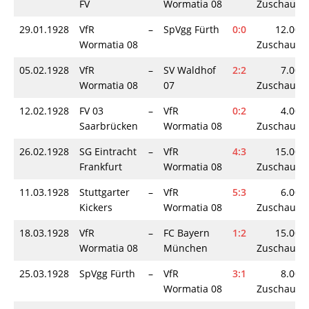
FV
Wormatia 08
Zuschauer
29.01.1928
VfR
–
SpVgg Fürth
0:0
12.000
Wormatia 08
Zuschauer
05.02.1928
VfR
–
SV Waldhof
2:2
7.000
Wormatia 08
07
Zuschauer
12.02.1928
FV 03
–
VfR
0:2
4.000
Saarbrücken
Wormatia 08
Zuschauer
26.02.1928
SG Eintracht
–
VfR
4:3
15.000
Frankfurt
Wormatia 08
Zuschauer
11.03.1928
Stuttgarter
–
VfR
5:3
6.000
Kickers
Wormatia 08
Zuschauer
18.03.1928
VfR
–
FC Bayern
1:2
15.000
Wormatia 08
München
Zuschauer
25.03.1928
SpVgg Fürth
–
VfR
3:1
8.000
Wormatia 08
Zuschauer