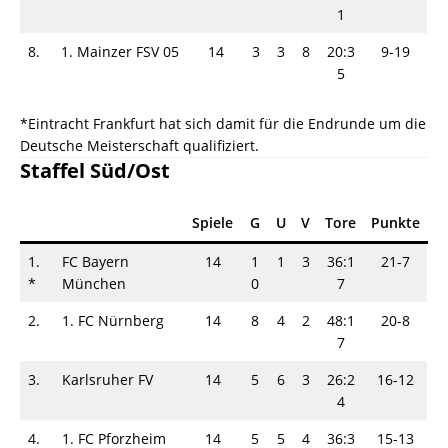
1
8.
1. Mainzer FSV 05
14
3
3
8
20:3
9-19
5
*Eintracht Frankfurt hat sich damit für die Endrunde um die
Deutsche Meisterschaft qualifiziert.
Staffel Süd/Ost
Spiele
G
U
V
Tore
Punkte
1.
FC Bayern
14
1
1
3
36:1
21-7
*
München
0
7
2.
1. FC Nürnberg
14
8
4
2
48:1
20-8
7
3.
Karlsruher FV
14
5
6
3
26:2
16-12
4
4.
1. FC Pforzheim
14
5
5
4
36:3
15-13