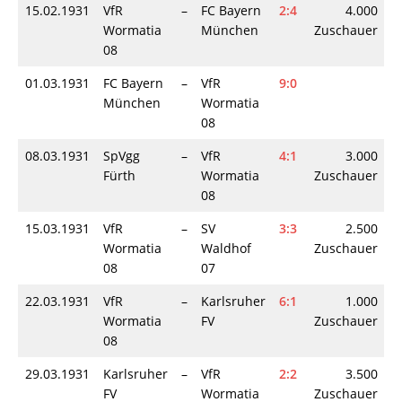
15.02.1931
VfR
–
FC Bayern
2:4
4.000
Wormatia
München
Zuschauer
08
01.03.1931
FC Bayern
–
VfR
9:0
München
Wormatia
08
08.03.1931
SpVgg
–
VfR
4:1
3.000
Fürth
Wormatia
Zuschauer
08
15.03.1931
VfR
–
SV
3:3
2.500
Wormatia
Waldhof
Zuschauer
08
07
22.03.1931
VfR
–
Karlsruher
6:1
1.000
Wormatia
FV
Zuschauer
08
29.03.1931
Karlsruher
–
VfR
2:2
3.500
FV
Wormatia
Zuschauer