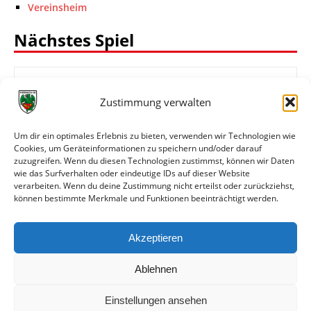
Vereinsheim
Nächstes Spiel
Zustimmung verwalten
-:-
SV 07 Elversberg II
Wormatia Worms
Um dir ein optimales Erlebnis zu bieten, verwenden wir Technologien wie
Cookies, um Geräteinformationen zu speichern und/oder darauf
zuzugreifen. Wenn du diesen Technologien zustimmst, können wir Daten
wie das Surfverhalten oder eindeutige IDs auf dieser Website
Oberliga Rheinland-Pfalz/Saar
verarbeiten. Wenn du deine Zustimmung nicht erteilst oder zurückziehst,
können bestimmte Merkmale und Funktionen beeinträchtigt werden.
14.08.2026 19:30 Uhr
Spielinfo
Akzeptieren
Ablehnen
Einstellungen ansehen