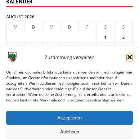
KALENDER
AUGUST 2026
M
D
M
D
F
S
S
1
2
3
4
5
6
7
8
9
Zustimmung verwalten
10
11
12
13
14
15
16
17
18
19
20
21
22
23
Um dir ein optimales Erlebnis zu bieten, verwenden wir Technologien wie
Cookies, um Geräteinformationen zu speichern und/oder darauf
24
25
26
27
28
29
30
zuzugreifen. Wenn du diesen Technologien zustimmst, können wir Daten
31
wie das Surfverhalten oder eindeutige IDs auf dieser Website
verarbeiten. Wenn du deine Zustimmung nicht erteilst oder zurückziehst,
« Juli
können bestimmte Merkmale und Funktionen beeinträchtigt werden.
ARCHIV
Akzeptieren
Ablehnen