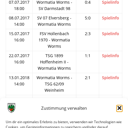
07.07.2017
Wormatia Worms -
0:4
Spielinfo
18:00
SV Darmstadt 98
08.07.2017
SV 07 Elversberg -
5:0
Spielinfo
14:00
Wormatia Worms
15.07.2017
FSV Hollenbach
2:3
Spielinfo
16:00
1970 - Wormatia
Worms
22.07.2017
TSG 1899
1:1
Spielinfo
16:00
Hoffenheim II -
Wormatia Worms
13.01.2018
Wormatia Worms -
2:1
Spielinfo
14:00
TSG 62/09
Weinheim
17.01.2018
SV Gonsenheim -
0:0
Spielinfo
19:30
Wormatia Worms
Zustimmung verwalten
20.01.2018
Wormatia Worms -
0:2
Spielinfo
14:30
FK 03 Pirmasens
Um dir ein optimales Erlebnis zu bieten, verwenden wir Technologien wie
Cookies, um Geräteinformationen zu speichern und/oder darauf