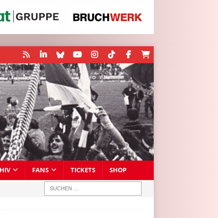
HIV
FANS
TICKETS
SHOP