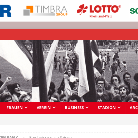
FRAUEN
VEREIN
BUSINESS
STADION
ARC
TENBANK
Ergebnisse nach Saison