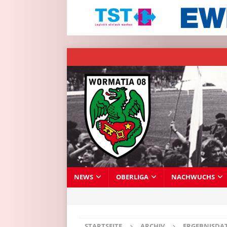
NEWS
OBERLIGA
NACHWUCHS
STARTSEITE
ARCHIV
ERGEBNISDA