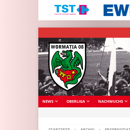
NEWS
OBERLIGA
NACHWUCHS
STARTSEITE
ARCHIV
ERGEBNISDA