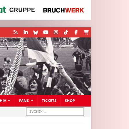
HIV
FANS
TICKETS
SHOP