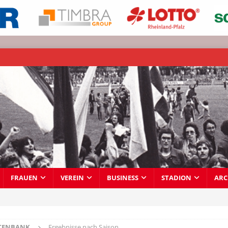
FRAUEN
VEREIN
BUSINESS
STADION
ARC
TENBANK
Ergebnisse nach Saison