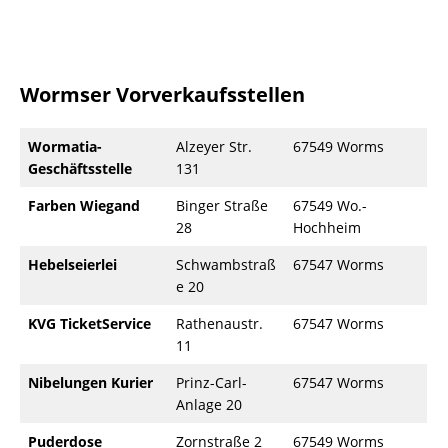
Wormser Vorverkaufsstellen
Wormatia-
Alzeyer Str.
67549 Worms
Geschäftsstelle
131
Farben Wiegand
Binger Straße
67549 Wo.-
28
Hochheim
Hebelseierlei
Schwambstraß
67547 Worms
e 20
KVG TicketService
Rathenaustr.
67547 Worms
11
Nibelungen Kurier
Prinz-Carl-
67547 Worms
Anlage 20
Puderdose
Zornstraße 2
67549 Worms