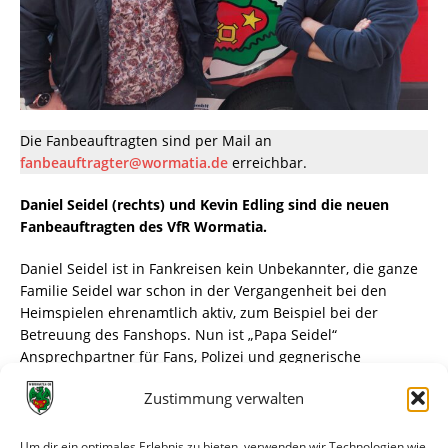
Die Fanbeauftragten sind per Mail an
fanbeauftragter@wormatia.de
erreichbar.
Daniel Seidel (rechts) und Kevin Edling sind die neuen
Fanbeauftragten des VfR Wormatia.
Daniel Seidel ist in Fankreisen kein Unbekannter, die ganze
Familie Seidel war schon in der Vergangenheit bei den
Heimspielen ehrenamtlich aktiv, zum Beispiel bei der
Betreuung des Fanshops. Nun ist „Papa Seidel“
Ansprechpartner für Fans, Polizei und gegnerische
Fanbeauftragte gemeinsam mit Kevin Edling. Auch Kevin,
Zustimmung verwalten
seit vielen Jahren Wormatia-Fan, ist kein unbekanntes
Gesicht und hat sich bereit erklärt, den Verein hier
ehrenamtlich zu unterstützen. Ihm ist es ein Anliegen, die
Um dir ein optimales Erlebnis zu bieten, verwenden wir Technologien wie