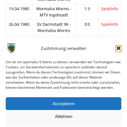
19.04.1980
Wormatia Worms -
1:3
Spielinfo
MTV Ingolstadt
26.04.1980
SV Darmstadt 98 -
3:0
Spielinfo
Wormatia Worms
04.05.1980
Wormatia Worms -
3:0
Spielinfo
FSV Frankfurt
Zustimmung verwalten
09.05.1980
1.FC Nürnberg -
4:1
Spielinfo
Wormatia Worms
Um dir ein optimales Erlebnis zu bieten, verwenden wir Technologien wie
Cookies, um Geräteinformationen zu speichern und/oder darauf
15.05.1980
Wormatia Worms -
1:0
Spielinfo
zuzugreifen. Wenn du diesen Technologien zustimmst, können wir Daten
1.FC Saarbrücken
wie das Surfverhalten oder eindeutige IDs auf dieser Website
verarbeiten. Wenn du deine Zustimmung nicht erteilst oder zurückziehst,
18.05.1980
Freiburger FC -
2:2
Spielinfo
können bestimmte Merkmale und Funktionen beeinträchtigt werden.
Wormatia Worms
31.05.1980
VfR Bürstadt -
4:1
Spielinfo
Akzeptieren
Wormatia Worms
Ablehnen