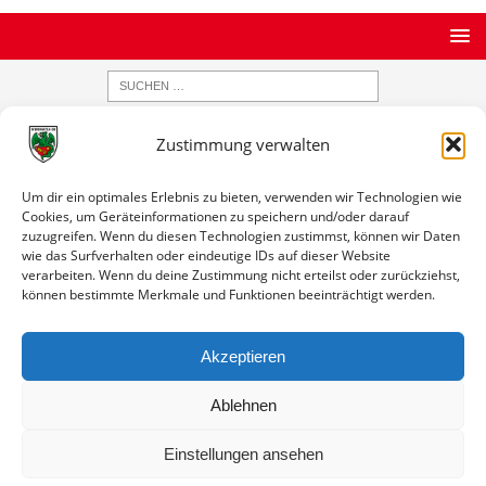
Zustimmung verwalten
STARTSEITE
ARCHIV
ERGEBNISDATENBANK
Ergebnisse nach Saison
Um dir ein optimales Erlebnis zu bieten, verwenden wir Technologien wie
Cookies, um Geräteinformationen zu speichern und/oder darauf
Ergebnisse nach Saison
zuzugreifen. Wenn du diesen Technologien zustimmst, können wir Daten
wie das Surfverhalten oder eindeutige IDs auf dieser Website
verarbeiten. Wenn du deine Zustimmung nicht erteilst oder zurückziehst,
Hessenpokal / Saison 1921 / 1922
können bestimmte Merkmale und Funktionen beeinträchtigt werden.
Datum
Paarung
Ergebnis
Info
13.11.1921
TV Kostheim -
4:0
Spielinfo
Akzeptieren
14:30
Wormatia Worms
Ablehnen
Einstellungen ansehen