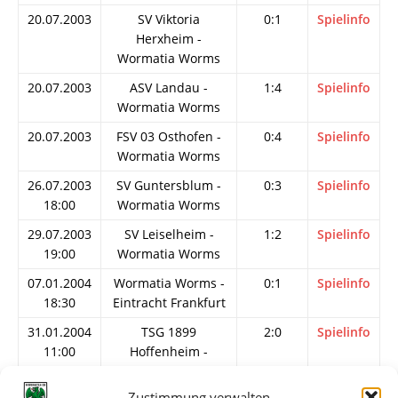
20.07.2003
SV Viktoria
0:1
Spielinfo
Herxheim -
Wormatia Worms
20.07.2003
ASV Landau -
1:4
Spielinfo
Wormatia Worms
20.07.2003
FSV 03 Osthofen -
0:4
Spielinfo
Wormatia Worms
26.07.2003
SV Guntersblum -
0:3
Spielinfo
18:00
Wormatia Worms
29.07.2003
SV Leiselheim -
1:2
Spielinfo
19:00
Wormatia Worms
07.01.2004
Wormatia Worms -
0:1
Spielinfo
18:30
Eintracht Frankfurt
31.01.2004
TSG 1899
2:0
Spielinfo
11:00
Hoffenheim -
Wormatia Worms
Zustimmung verwalten