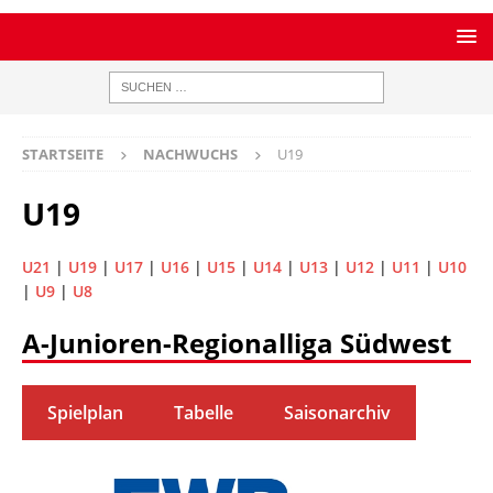
STARTSEITE
NACHWUCHS
U19
U19
U21
|
U19
|
U17
|
U16
|
U15
|
U14
|
U13
|
U12
|
U11
|
U10
|
U9
|
U8
A-Junioren-Regionalliga Südwest
Spielplan
Tabelle
Saisonarchiv