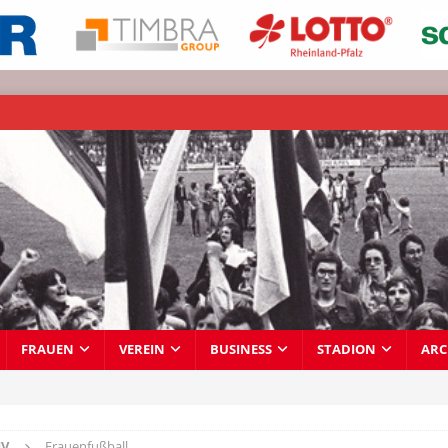
FRAUEN
VEREIN
BUSINESS
STADION
ARC
IV
Frauenfußball