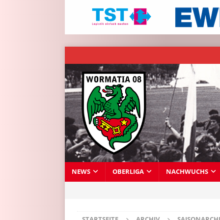
NEWS
OBERLIGA
NACHWUCHS
STARTSEITE
ARCHIV
SAISONARCH