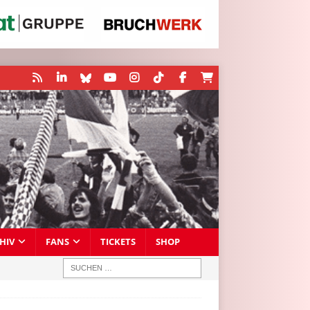
HIV
FANS
TICKETS
SHOP