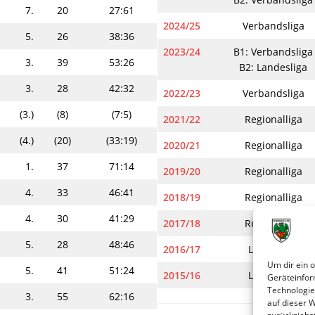
7.
20
27:61
2024/25
Verbandsliga
5.
26
38:36
2023/24
B1: Verbandsliga
3.
39
53:26
B2: Landesliga
3.
28
42:32
2022/23
Verbandsliga
(3.)
(8)
(7:5)
2021/22
Regionalliga
(4.)
(20)
(33:19)
2020/21
Regionalliga
1.
37
71:14
2019/20
Regionalliga
4.
33
46:41
2018/19
Regionalliga
4.
30
41:29
2017/18
Regionalliga
5.
28
48:46
2016/17
Landesliga
Um dir ein 
5.
41
51:24
2015/16
Landesliga
Geräteinfor
Technologie
3.
55
62:16
auf dieser 