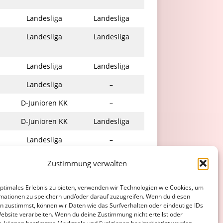
Landesliga
Landesliga
Landesliga
Landesliga
Landesliga
Landesliga
Landesliga
–
D-Junioren KK
–
D-Junioren KK
Landesliga
Landesliga
–
Landesliga
E-Junioren KK
Zustimmung verwalten
Landesliga
Landesliga
optimales Erlebnis zu bieten, verwenden wir Technologien wie Cookies, um
Landesliga
Landesliga
mationen zu speichern und/oder darauf zuzugreifen. Wenn du diesen
n zustimmst, können wir Daten wie das Surfverhalten oder eindeutige IDs
Website verarbeiten. Wenn du deine Zustimmung nicht erteilst oder