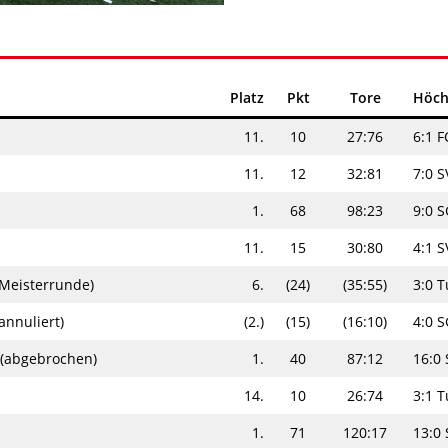
Platz
Pkt
Tore
Höch
11.
10
27:76
6:1 F
11.
12
32:81
7:0 
1.
68
98:23
9:0 S
11.
15
30:80
4:1 
(Meisterrunde)
6.
(24)
(35:55)
3:0 T
annuliert)
(2.)
(15)
(16:10)
4:0 S
 (abgebrochen)
1.
40
87:12
16:0
14.
10
26:74
3:1 T
1.
71
120:17
13:0 