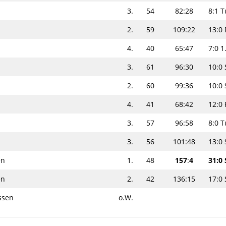
3.
54
82:28
8:1 
2.
59
109:22
13:0 
4.
40
65:47
7:0 1
3.
61
96:30
10:0
2.
60
99:36
10:0
4.
41
68:42
12:0
3.
57
96:58
8:0 
3.
56
101:48
13:0
en
1.
48
157
:
4
31:0 
en
2.
42
136:15
17:0 
ssen
o.W.