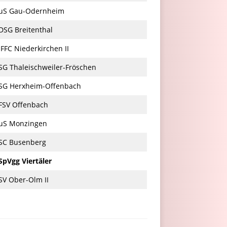
TuS Gau-Odernheim
DSG Breitenthal
.FFC Niederkirchen II
 SG Thaleischweiler-Fröschen
 SG Herxheim-Offenbach
 FSV Offenbach
TuS Monzingen
 SC Busenberg
SpVgg Viertäler
SV Ober-Olm II