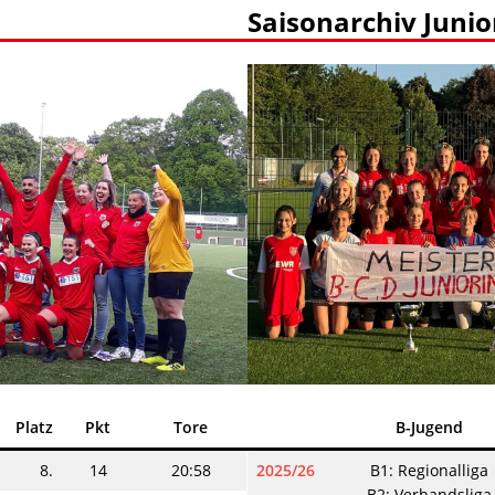
Saisonarchiv Juni
B-Jugend
Platz
Pkt
Tore
2025/26
B1: Regionalliga
8.
14
20:58
B2: Verbandsliga