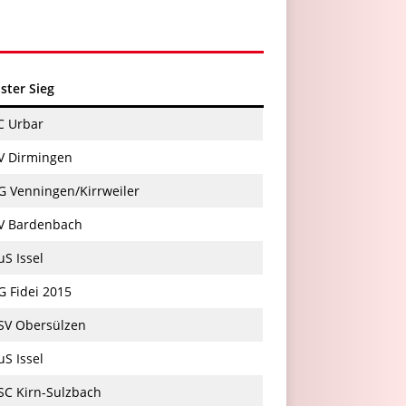
ster Sieg
C Urbar
SV Dirmingen
G Venningen/Kirrweiler
SV Bardenbach
uS Issel
G Fidei 2015
 SV Obersülzen
uS Issel
SC Kirn-Sulzbach