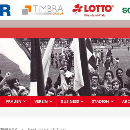
FRAUEN
VEREIN
BUSINESS
STADION
ARC
TENBANK
Ergebnisse nach Saison