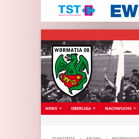
NEWS
OBERLIGA
NACHWUCHS
STARTSEITE
ARCHIV
ERGEBNISDA