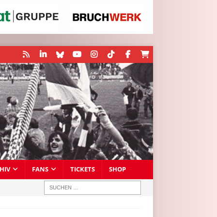
HIV
FANS
TICKETS
SHOP