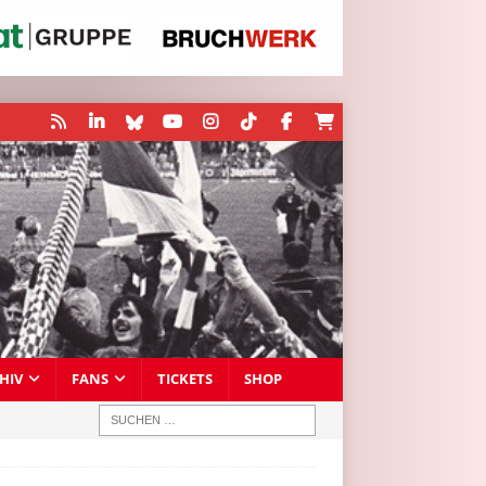
HIV
FANS
TICKETS
SHOP