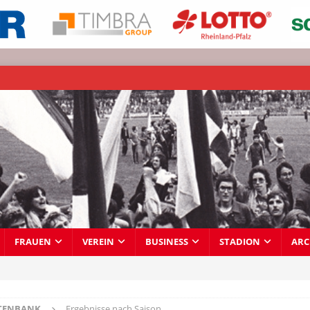
FRAUEN
VEREIN
BUSINESS
STADION
ARC
TENBANK
Ergebnisse nach Saison