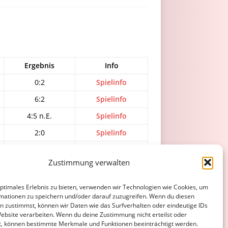
Ergebnis
Info
0:2
Spielinfo
6:2
Spielinfo
4:5 n.E.
Spielinfo
2:0
Spielinfo
1:0
Spielinfo
Zustimmung verwalten
optimales Erlebnis zu bieten, verwenden wir Technologien wie Cookies, um
ATENSCHUTZERKLÄRUNG
COOKIE-RICHTLINIE (EU)
mationen zu speichern und/oder darauf zuzugreifen. Wenn du diesen
n zustimmst, können wir Daten wie das Surfverhalten oder eindeutige IDs
Website verarbeiten. Wenn du deine Zustimmung nicht erteilst oder
t, können bestimmte Merkmale und Funktionen beeinträchtigt werden.