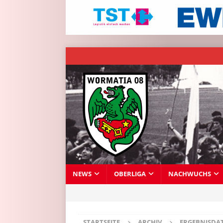
NEWS
OBERLIGA
NACHWUCHS
STARTSEITE
ARCHIV
ERGEBNISDA