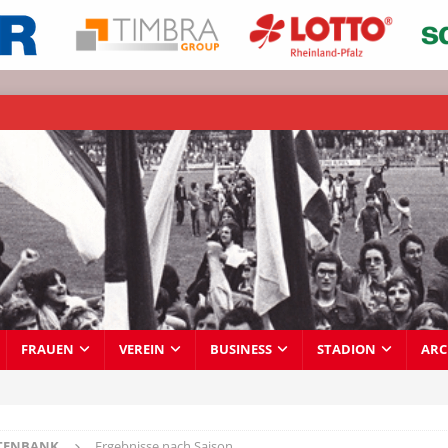
FRAUEN
VEREIN
BUSINESS
STADION
ARC
TENBANK
Ergebnisse nach Saison