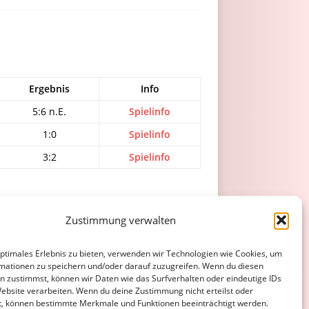
Ergebnis
Info
5:6 n.E.
Spielinfo
1:0
Spielinfo
3:2
Spielinfo
ATENSCHUTZERKLÄRUNG
COOKIE-RICHTLINIE (EU)
Zustimmung verwalten
optimales Erlebnis zu bieten, verwenden wir Technologien wie Cookies, um
mationen zu speichern und/oder darauf zuzugreifen. Wenn du diesen
n zustimmst, können wir Daten wie das Surfverhalten oder eindeutige IDs
Website verarbeiten. Wenn du deine Zustimmung nicht erteilst oder
t, können bestimmte Merkmale und Funktionen beeinträchtigt werden.