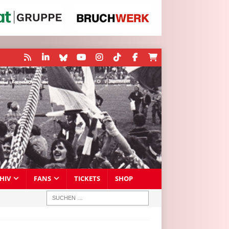
HIV
FANS
TICKETS
SHOP