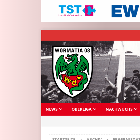
NEWS
OBERLIGA
NACHWUCHS
STARTSEITE
ARCHIV
ERGEBNISDA