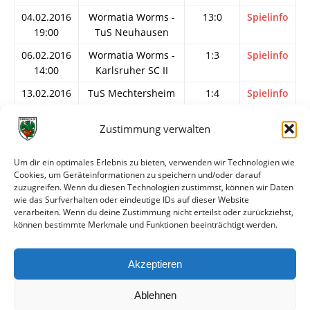
04.02.2016
Wormatia Worms -
13:0
Spielinfo
19:00
TuS Neuhausen
06.02.2016
Wormatia Worms -
1:3
Spielinfo
14:00
Karlsruher SC II
13.02.2016
TuS Mechtersheim
1:4
Spielinfo
14:00
- Wormatia Worms
Zustimmung verwalten
16.02.2016
Wormatia Worms -
0:3
Spielinfo
19:00
Arminia
Ludwigshafen
Um dir ein optimales Erlebnis zu bieten, verwenden wir Technologien wie
Cookies, um Geräteinformationen zu speichern und/oder darauf
17.02.2016
TSG Pfeddersheim
2:1
Spielinfo
zuzugreifen. Wenn du diesen Technologien zustimmst, können wir Daten
19:00
- Wormatia Worms
wie das Surfverhalten oder eindeutige IDs auf dieser Website
verarbeiten. Wenn du deine Zustimmung nicht erteilst oder zurückziehst,
20.02.2016
Wormatia Worms -
1:0
Spielinfo
können bestimmte Merkmale und Funktionen beeinträchtigt werden.
13:00
SSV Reutlingen
21.02.2016
Wormatia Worms -
3:2
Spielinfo
Akzeptieren
15:30
1.FC Bruchsal
Ablehnen