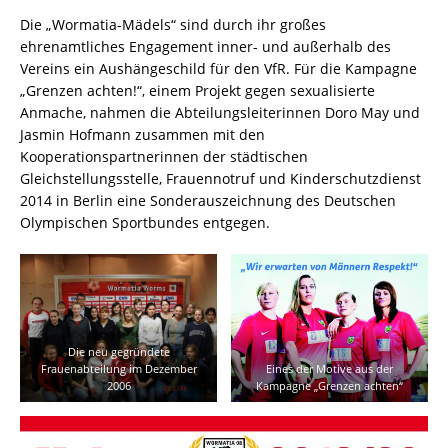
Die „Wormatia-Mädels“ sind durch ihr großes
ehrenamtliches Engagement inner- und außerhalb des
Vereins ein Aushängeschild für den VfR. Für die Kampagne
„Grenzen achten!“, einem Projekt gegen sexualisierte
Anmache, nahmen die Abteilungsleiterinnen Doro May und
Jasmin Hofmann zusammen mit den
Kooperationspartnerinnen der städtischen
Gleichstellungsstelle, Frauennotruf und Kinderschutzdienst
2014 in Berlin eine Sonderauszeichnung des Deutschen
Olympischen Sportbundes entgegen.
Die neu gegründete
Frauenabteilung im Dezember
Eines der Motive aus der
2006
Kampagne „Grenzen achten“