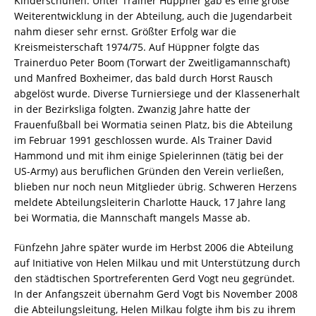
Kinderschuhen. Unter Trainer Hüppner gab es eine große
Weiterentwicklung in der Abteilung, auch die Jugendarbeit
nahm dieser sehr ernst. Größter Erfolg war die
Kreismeisterschaft 1974/75. Auf Hüppner folgte das
Trainerduo Peter Boom (Torwart der Zweitligamannschaft)
und Manfred Boxheimer, das bald durch Horst Rausch
abgelöst wurde. Diverse Turniersiege und der Klassenerhalt
in der Bezirksliga folgten. Zwanzig Jahre hatte der
Frauenfußball bei Wormatia seinen Platz, bis die Abteilung
im Februar 1991 geschlossen wurde. Als Trainer David
Hammond und mit ihm einige Spielerinnen (tätig bei der
US-Army) aus beruflichen Gründen den Verein verließen,
blieben nur noch neun Mitglieder übrig. Schweren Herzens
meldete Abteilungsleiterin Charlotte Hauck, 17 Jahre lang
bei Wormatia, die Mannschaft mangels Masse ab.
Fünfzehn Jahre später wurde im Herbst 2006 die Abteilung
auf Initiative von Helen Milkau und mit Unterstützung durch
den städtischen Sportreferenten Gerd Vogt neu gegründet.
In der Anfangszeit übernahm Gerd Vogt bis November 2008
die Abteilungsleitung, Helen Milkau folgte ihm bis zu ihrem