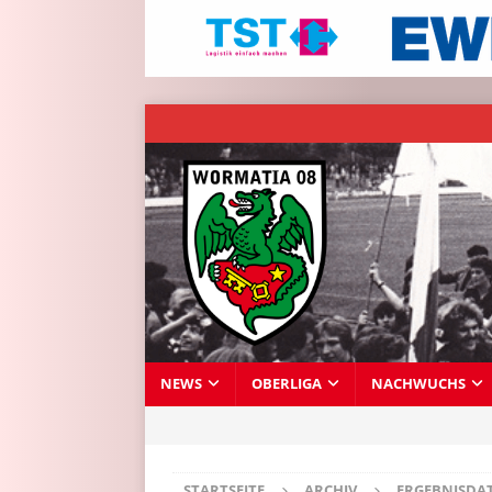
NEWS
OBERLIGA
NACHWUCHS
STARTSEITE
ARCHIV
ERGEBNISDA