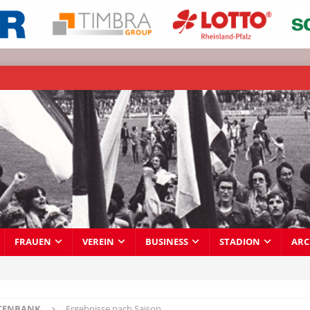
FRAUEN
VEREIN
BUSINESS
STADION
ARC
TENBANK
Ergebnisse nach Saison