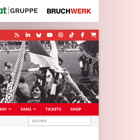
HIV
FANS
TICKETS
SHOP