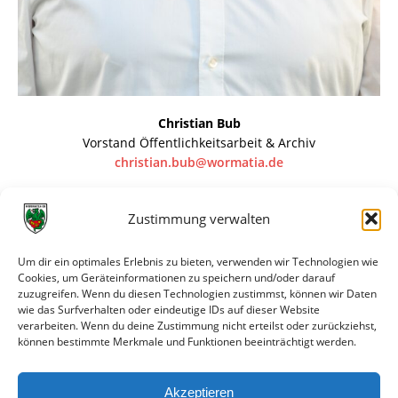
Christian Bub
Vorstand Öffentlichkeitsarbeit & Archiv
christian.bub@wormatia.de
Zustimmung verwalten
„Es gibt Hochs und Tiefs im Vereinsleben, es ist wie mit
dem Wetter. Man kann nicht immer oben sein, man muss
Um dir ein optimales Erlebnis zu bieten, verwenden wir Technologien wie
Cookies, um Geräteinformationen zu speichern und/oder darauf
die Bitternis der Niederlage kennenlernen, man muss die
zuzugreifen. Wenn du diesen Technologien zustimmst, können wir Daten
Ungunst des Publikums hinnehmen, das nur die Süßigkeit
wie das Surfverhalten oder eindeutige IDs auf dieser Website
der Siege will und sich unverdrossen abwendet, wenn die
verarbeiten. Wenn du deine Zustimmung nicht erteilst oder zurückziehst,
können bestimmte Merkmale und Funktionen beeinträchtigt werden.
böse Serie triumphiert: die Wormatia ist immer
wiedergekommen.“
Akzeptieren