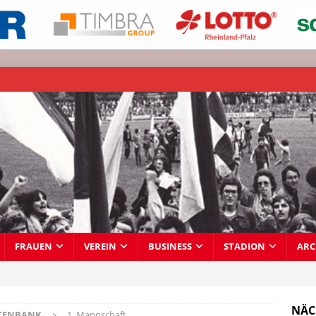
FRAUEN
VEREIN
BUSINESS
STADION
ARC
NÄC
TENBANK
1. Mannschaft