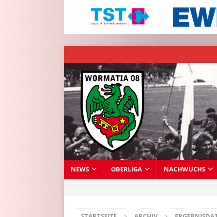
NEWS
OBERLIGA
NACHWUCHS
STARTSEITE
ARCHIV
ERGEBNISDA