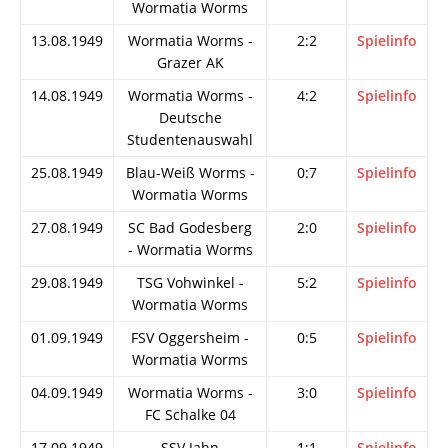
Wormatia Worms
13.08.1949
Wormatia Worms -
2:2
Spielinfo
Grazer AK
14.08.1949
Wormatia Worms -
4:2
Spielinfo
Deutsche
Studentenauswahl
25.08.1949
Blau-Weiß Worms -
0:7
Spielinfo
Wormatia Worms
27.08.1949
SC Bad Godesberg
2:0
Spielinfo
- Wormatia Worms
29.08.1949
TSG Vohwinkel -
5:2
Spielinfo
Wormatia Worms
01.09.1949
FSV Oggersheim -
0:5
Spielinfo
Wormatia Worms
04.09.1949
Wormatia Worms -
3:0
Spielinfo
FC Schalke 04
17.09.1949
SSV Jahn
1:1
Spielinfo