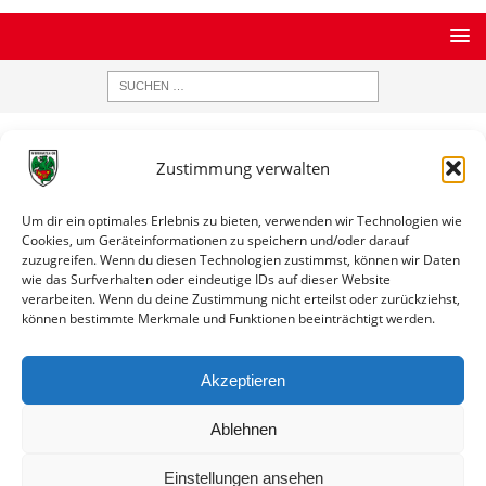
STARTSEITE
ARCHIV
ERGEBNISDATENBANK
Zustimmung verwalten
Ergebnisse nach Saison
Um dir ein optimales Erlebnis zu bieten, verwenden wir Technologien wie
Ergebnisse nach Saison
Cookies, um Geräteinformationen zu speichern und/oder darauf
zuzugreifen. Wenn du diesen Technologien zustimmst, können wir Daten
wie das Surfverhalten oder eindeutige IDs auf dieser Website
Toto-Runde / Saison 1959 / 1960
verarbeiten. Wenn du deine Zustimmung nicht erteilst oder zurückziehst,
Datum
Paarung
Ergebnis
Info
können bestimmte Merkmale und Funktionen beeinträchtigt werden.
04.07.1959
Eintracht Bad
4:0
Spielinfo
18:00
Kreuznach -
Akzeptieren
Wormatia Worms
Ablehnen
Einstellungen ansehen