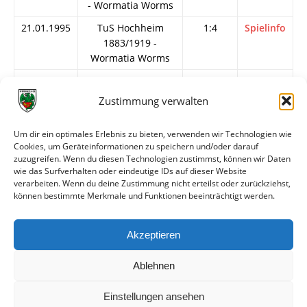
- Wormatia Worms
21.01.1995
TuS Hochheim
1:4
Spielinfo
1883/1919 -
Wormatia Worms
28.01.1995
Wormatia Worms -
1:0
Spielinfo
TSV Viernheim
Zustimmung verwalten
04.02.1995
Wormatia Worms -
0:4
Spielinfo
SC Hauenstein
Um dir ein optimales Erlebnis zu bieten, verwenden wir Technologien wie
Cookies, um Geräteinformationen zu speichern und/oder darauf
11.04.1995
TuS Neuhausen -
2:0
Spielinfo
zuzugreifen. Wenn du diesen Technologien zustimmst, können wir Daten
Wormatia Worms
wie das Surfverhalten oder eindeutige IDs auf dieser Website
verarbeiten. Wenn du deine Zustimmung nicht erteilst oder zurückziehst,
26.05.1995
Wormatia Worms -
1:1
Spielinfo
können bestimmte Merkmale und Funktionen beeinträchtigt werden.
RWO Alzey
03.06.1995
Wormatia Worms -
7:0
Spielinfo
Akzeptieren
SCS Selongey
Ablehnen
Einstellungen ansehen