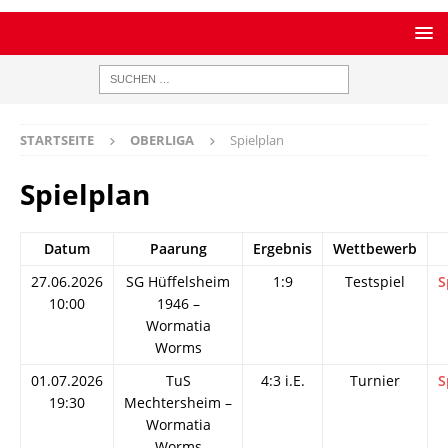
STARTSEITE
OBERLIGA
Spielplan
Spielplan
Datum
Paarung
Ergebnis
Wettbewerb
27.06.2026
SG Hüffelsheim
1:9
Testspiel
S
10:00
1946 –
Wormatia
Worms
01.07.2026
TuS
4:3 i.E.
Turnier
S
19:30
Mechtersheim –
Wormatia
Worms