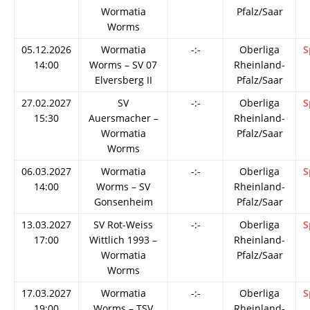
Wormatia
Pfalz/Saar
Worms
05.12.2026
Wormatia
-:-
Oberliga
S
14:00
Worms – SV 07
Rheinland-
Elversberg II
Pfalz/Saar
27.02.2027
SV
-:-
Oberliga
S
15:30
Auersmacher –
Rheinland-
Wormatia
Pfalz/Saar
Worms
06.03.2027
Wormatia
-:-
Oberliga
S
14:00
Worms – SV
Rheinland-
Gonsenheim
Pfalz/Saar
13.03.2027
SV Rot-Weiss
-:-
Oberliga
S
17:00
Wittlich 1993 –
Rheinland-
Wormatia
Pfalz/Saar
Worms
17.03.2027
Wormatia
-:-
Oberliga
S
19:00
Worms – TSV
Rheinland-