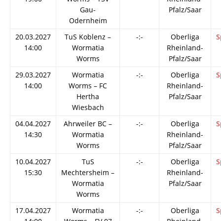
Gau-
Pfalz/Saar
Odernheim
20.03.2027
TuS Koblenz –
-:-
Oberliga
S
14:00
Wormatia
Rheinland-
Worms
Pfalz/Saar
29.03.2027
Wormatia
-:-
Oberliga
S
14:00
Worms – FC
Rheinland-
Hertha
Pfalz/Saar
Wiesbach
04.04.2027
Ahrweiler BC –
-:-
Oberliga
S
14:30
Wormatia
Rheinland-
Worms
Pfalz/Saar
10.04.2027
TuS
-:-
Oberliga
S
15:30
Mechtersheim –
Rheinland-
Wormatia
Pfalz/Saar
Worms
17.04.2027
Wormatia
-:-
Oberliga
S