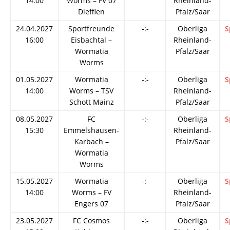
14:00
Worms – FV 07
Rheinland-
Diefflen
Pfalz/Saar
24.04.2027
Sportfreunde
-:-
Oberliga
S
16:00
Eisbachtal –
Rheinland-
Wormatia
Pfalz/Saar
Worms
01.05.2027
Wormatia
-:-
Oberliga
S
14:00
Worms – TSV
Rheinland-
Schott Mainz
Pfalz/Saar
08.05.2027
FC
-:-
Oberliga
S
15:30
Emmelshausen-
Rheinland-
Karbach –
Pfalz/Saar
Wormatia
Worms
15.05.2027
Wormatia
-:-
Oberliga
S
14:00
Worms – FV
Rheinland-
Engers 07
Pfalz/Saar
23.05.2027
FC Cosmos
-:-
Oberliga
S