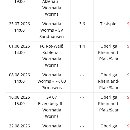
19:00
Alzenau –
Wormatia
Worms
25.07.2026
Wormatia
3:6
Testspiel
S
14:00
Worms – SV
Sandhausen
01.08.2026
FC Rot-Weiß
1:4
Oberliga
S
14:00
Koblenz –
Rheinland-
Wormatia
Pfalz/Saar
Worms
08.08.2026
Wormatia
-:-
Oberliga
S
14:00
Worms – FK 03
Rheinland-
Pirmasens
Pfalz/Saar
16.08.2026
SV 07
-:-
Oberliga
S
15:00
Elversberg II –
Rheinland-
Wormatia
Pfalz/Saar
Worms
22.08.2026
Wormatia
-:-
Oberliga
S