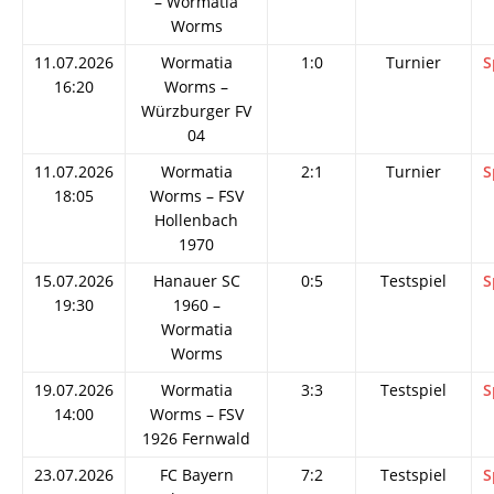
– Wormatia
Worms
11.07.2026
Wormatia
1:0
Turnier
S
16:20
Worms –
Würzburger FV
04
11.07.2026
Wormatia
2:1
Turnier
S
18:05
Worms – FSV
Hollenbach
1970
15.07.2026
Hanauer SC
0:5
Testspiel
S
19:30
1960 –
Wormatia
Worms
19.07.2026
Wormatia
3:3
Testspiel
S
14:00
Worms – FSV
1926 Fernwald
23.07.2026
FC Bayern
7:2
Testspiel
S