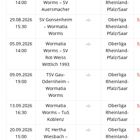
14:00
Worms – SV
Rheinland-
Auersmacher
Pfalz/Saar
29.08.2026
SV Gonsenheim
-:-
Oberliga
S
15:30
– Wormatia
Rheinland-
Worms
Pfalz/Saar
05.09.2026
Wormatia
-:-
Oberliga
S
14:00
Worms – SV
Rheinland-
Rot-Weiss
Pfalz/Saar
Wittlich 1993
09.09.2026
TSV Gau-
-:-
Oberliga
S
19:00
Odernheim –
Rheinland-
Wormatia
Pfalz/Saar
Worms
13.09.2026
Wormatia
-:-
Oberliga
S
16:30
Worms – TuS
Rheinland-
Koblenz
Pfalz/Saar
20.09.2026
FC Hertha
-:-
Oberliga
S
15:00
Wiesbach –
Rheinland-