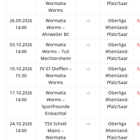
Wormatia
Pfalz/Saar
Worms
26.09.2026
Wormatia
-:-
Oberliga
S
14:00
Worms –
Rheinland-
Ahrweiler BC
Pfalz/Saar
03.10.2026
Wormatia
-:-
Oberliga
S
14:00
Worms – TuS
Rheinland-
Mechtersheim
Pfalz/Saar
10.10.2026
FV 07 Diefflen –
-:-
Oberliga
S
15:30
Wormatia
Rheinland-
Worms
Pfalz/Saar
17.10.2026
Wormatia
-:-
Oberliga
S
14:00
Worms –
Rheinland-
Sportfreunde
Pfalz/Saar
Eisbachtal
24.10.2026
TSV Schott
-:-
Oberliga
S
14:00
Mainz –
Rheinland-
Wormatia
Pfalz/Saar