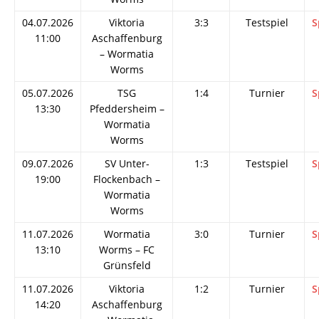
04.07.2026
Viktoria
3:3
Testspiel
S
11:00
Aschaffenburg
– Wormatia
Worms
05.07.2026
TSG
1:4
Turnier
S
13:30
Pfeddersheim –
Wormatia
Worms
09.07.2026
SV Unter-
1:3
Testspiel
S
19:00
Flockenbach –
Wormatia
Worms
11.07.2026
Wormatia
3:0
Turnier
S
13:10
Worms – FC
Grünsfeld
11.07.2026
Viktoria
1:2
Turnier
S
14:20
Aschaffenburg