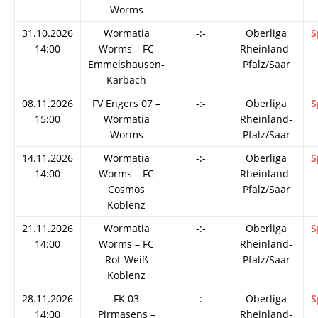
Worms
31.10.2026
Wormatia
-:-
Oberliga
S
14:00
Worms – FC
Rheinland-
Emmelshausen-
Pfalz/Saar
Karbach
08.11.2026
FV Engers 07 –
-:-
Oberliga
S
15:00
Wormatia
Rheinland-
Worms
Pfalz/Saar
14.11.2026
Wormatia
-:-
Oberliga
S
14:00
Worms – FC
Rheinland-
Cosmos
Pfalz/Saar
Koblenz
21.11.2026
Wormatia
-:-
Oberliga
S
14:00
Worms – FC
Rheinland-
Rot-Weiß
Pfalz/Saar
Koblenz
28.11.2026
FK 03
-:-
Oberliga
S
14:00
Pirmasens –
Rheinland-