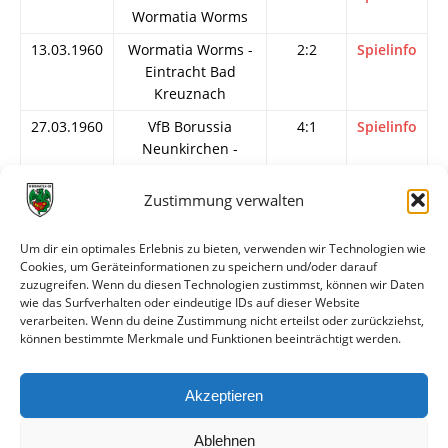
Wormatia Worms
13.03.1960
Wormatia Worms -
2:2
Spielinfo
Eintracht Bad
Kreuznach
27.03.1960
VfB Borussia
4:1
Spielinfo
Neunkirchen -
Wormatia Worms
Zustimmung verwalten
03.04.1960
Saar 05
4:5
Spielinfo
Saarbrücken -
Wormatia Worms
Um dir ein optimales Erlebnis zu bieten, verwenden wir Technologien wie
Cookies, um Geräteinformationen zu speichern und/oder darauf
10.04.1960
Wormatia Worms -
3:1
Spielinfo
zuzugreifen. Wenn du diesen Technologien zustimmst, können wir Daten
VfR Kaiserslautern
wie das Surfverhalten oder eindeutige IDs auf dieser Website
verarbeiten. Wenn du deine Zustimmung nicht erteilst oder zurückziehst,
17.04.1960
Wormatia Worms -
1:4
Spielinfo
können bestimmte Merkmale und Funktionen beeinträchtigt werden.
TuRa Ludwigshafen
24.04.1960
FV Speyer -
1:1
Spielinfo
Akzeptieren
Wormatia Worms
Ablehnen