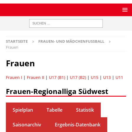
STARTSEITE
FRAUEN- UND MÄDCHENFUSSBALL
Frauen
Frauen
Frauen I
|
Frauen II
|
U17 (B1)
|
U17 (B2)
|
U15
|
U13
|
U11
Frauen-Regionalliga Südwest
Spielplan
Tabelle
Statistik
Saisonarchiv
Ergebnis-Datenbank