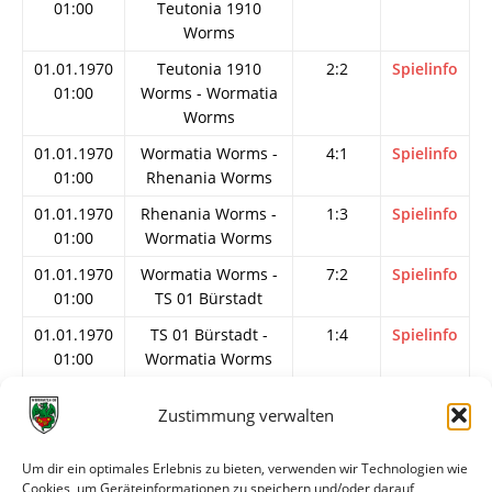
01:00
Teutonia 1910
Worms
01.01.1970
Teutonia 1910
2:2
Spielinfo
01:00
Worms - Wormatia
Worms
01.01.1970
Wormatia Worms -
4:1
Spielinfo
01:00
Rhenania Worms
01.01.1970
Rhenania Worms -
1:3
Spielinfo
01:00
Wormatia Worms
01.01.1970
Wormatia Worms -
7:2
Spielinfo
01:00
TS 01 Bürstadt
01.01.1970
TS 01 Bürstadt -
1:4
Spielinfo
01:00
Wormatia Worms
01.01.1970
Wormatia Worms -
7:3
Spielinfo
Zustimmung verwalten
01:00
Britania 1910
Worms
Um dir ein optimales Erlebnis zu bieten, verwenden wir Technologien wie
01.01.1970
Britania 1910
2:6
Spielinfo
Cookies, um Geräteinformationen zu speichern und/oder darauf