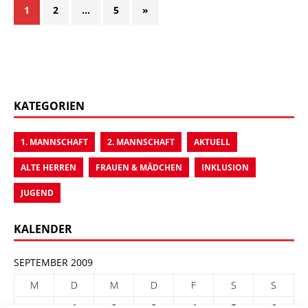
1
2
…
5
»
KATEGORIEN
1. MANNSCHAFT
2. MANNSCHAFT
AKTUELL
ALTE HERREN
FRAUEN & MÄDCHEN
INKLUSION
JUGEND
KALENDER
SEPTEMBER 2009
M
D
M
D
F
S
S
1
2
3
4
5
6