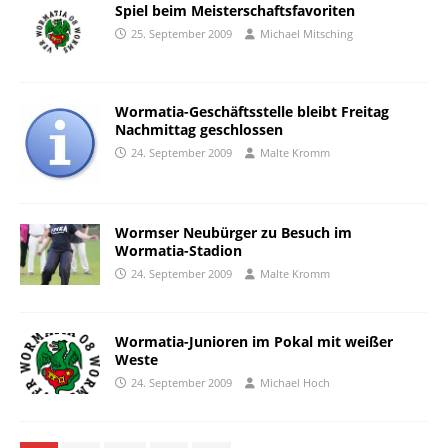
Spiel beim Meisterschaftsfavoriten
25. September 2009
Michael Mitsching
Wormatia-Geschäftsstelle bleibt Freitag
Nachmittag geschlossen
24. September 2009
Malte Kromm
Wormser Neubürger zu Besuch im
Wormatia-Stadion
24. September 2009
Malte Kromm
Wormatia-Junioren im Pokal mit weißer
Weste
24. September 2009
Michael Hoch