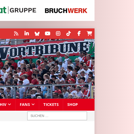
HIV
FANS
TICKETS
SHOP