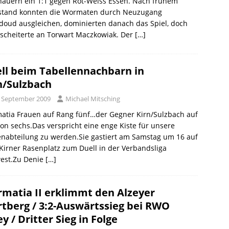
hauern ein 1:1 gegen Rot-Weiss Essen. Nach frühem
stand konnten die Wormaten durch Neuzugang
oud ausgleichen, dominierten danach das Spiel, doch
scheiterte an Torwart Maczkowiak. Der
[…]
ll beim Tabellennachbarn in
n/Sulzbach
. September 2009
Michael Mitsching
atia Frauen auf Rang fünf…der Gegner Kirn/Sulzbach auf
ion sechs.Das verspricht eine enge Kiste für unsere
nabteilung zu werden.Sie gastiert am Samstag um 16 auf
irner Rasenplatz zum Duell in der Verbandsliga
est.Zu Denie
[…]
matia II erklimmt den Alzeyer
tberg / 3:2-Auswärtssieg bei RWO
ey / Dritter Sieg in Folge