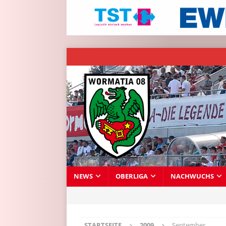
NEWS
OBERLIGA
NACHWUCHS
STARTSEITE
2009
September