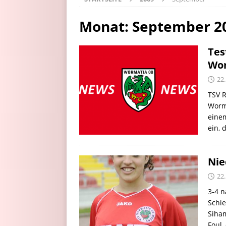
Monat:
September 2
Tes
Wor
22
TSV 
Worm
einem
ein, 
Nie
22
3-4 n
Schie
Siham
Foul,