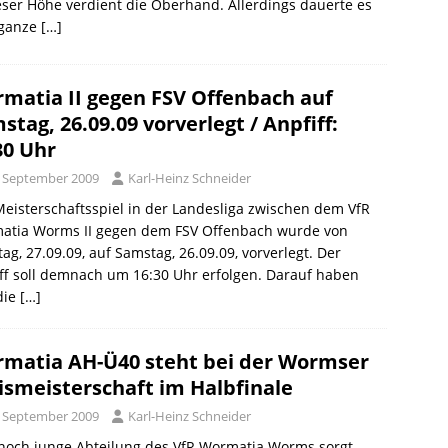
eser Höhe verdient die Oberhand. Allerdings dauerte es
 ganze
[…]
matia II gegen FSV Offenbach auf
stag, 26.09.09 vorverlegt / Anpfiff:
30 Uhr
. September 2009
Karl-Heinz Schneider
eisterschaftsspiel in der Landesliga zwischen dem VfR
atia Worms II gegen dem FSV Offenbach wurde von
ag, 27.09.09, auf Samstag, 26.09.09, vorverlegt. Der
ff soll demnach um 16:30 Uhr erfolgen. Darauf haben
die
[…]
matia AH-Ü40 steht bei der Wormser
ismeisterschaft im Halbfinale
. September 2009
Karl-Heinz Schneider
 noch junge Abteilung des VfR Wormatia Worms sorgt