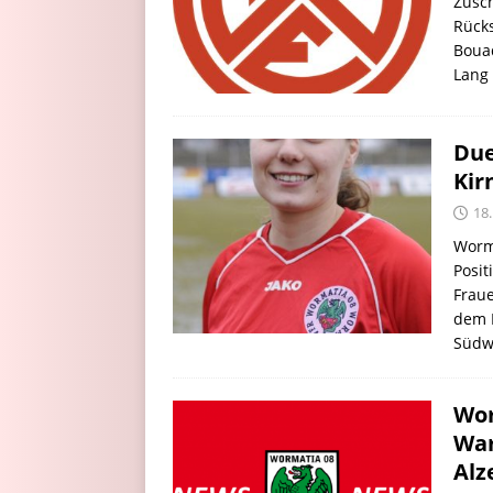
Zusc
Rück
Bouad
Lang 
Due
Kir
18
Worm
Posit
Fraue
dem K
Südw
Wor
War
Alz