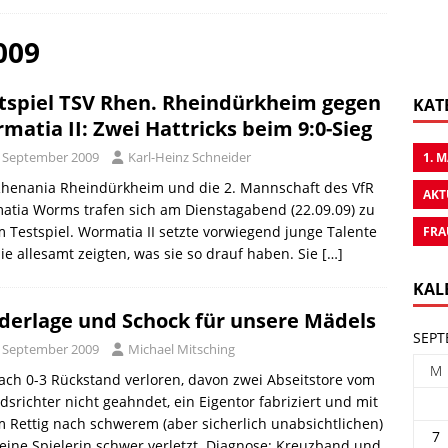
009
tspiel TSV Rhen. Rheindürkheim gegen
KAT
matia II: Zwei Hattricks beim 9:0-Sieg
. September 2009
Karl-Heinz Schneider
1. 
Rhenania Rheindürkheim und die 2. Mannschaft des VfR
AKT
atia Worms trafen sich am Dienstagabend (22.09.09) zu
 Testspiel. Wormatia II setzte vorwiegend junge Talente
FRA
die allesamt zeigten, was sie so drauf haben. Sie
[…]
KAL
derlage und Schock für unsere Mädels
SEPT
. September 2009
Michael Mitsching
M
ach 0-3 Rückstand verloren, davon zwei Abseitstore vom
dsrichter nicht geahndet, ein Eigentor fabriziert und mit
 Rettig nach schwerem (aber sicherlich unabsichtlichen)
7
 eine Spielerin schwer verletzt. Diagnose: Kreuzband und