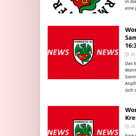
in di
eine
Wor
Sam
16:
20
Das M
Worm
Sonnt
Anpfi
sich 
Wor
Kre
20
Eine