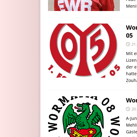
Meni
Wor
05
21
Mit e
Lizen
der 
hatte
Zouh
Wor
20
A-Ju
Mehli
Gäste