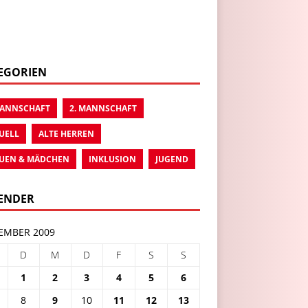
EGORIEN
MANNSCHAFT
2. MANNSCHAFT
UELL
ALTE HERREN
UEN & MÄDCHEN
INKLUSION
JUGEND
ENDER
EMBER 2009
D
M
D
F
S
S
1
2
3
4
5
6
8
9
10
11
12
13