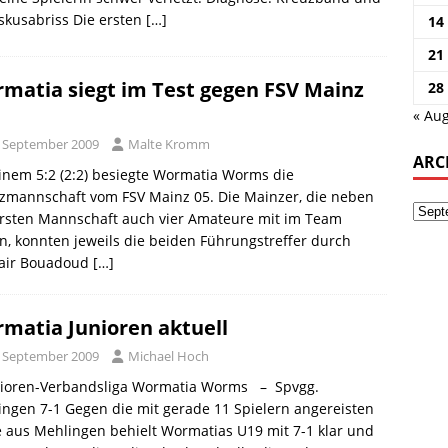
skusabriss Die ersten
[…]
14
21
matia siegt im Test gegen FSV Mainz
28
« Aug
. September 2009
Malte Kromm
ARC
inem 5:2 (2:2) besiegte Wormatia Worms die
zmannschaft vom FSV Mainz 05. Die Mainzer, die neben
ersten Mannschaft auch vier Amateure mit im Team
n, konnten jeweils die beiden Führungstreffer durch
air Bouadoud
[…]
matia Junioren aktuell
. September 2009
Michael Hoch
nioren-Verbandsliga Wormatia Worms – Spvgg.
ngen 7-1 Gegen die mit gerade 11 Spielern angereisten
 aus Mehlingen behielt Wormatias U19 mit 7-1 klar und