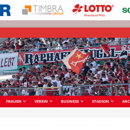
FRAUEN
VEREIN
BUSINESS
STADION
ARC