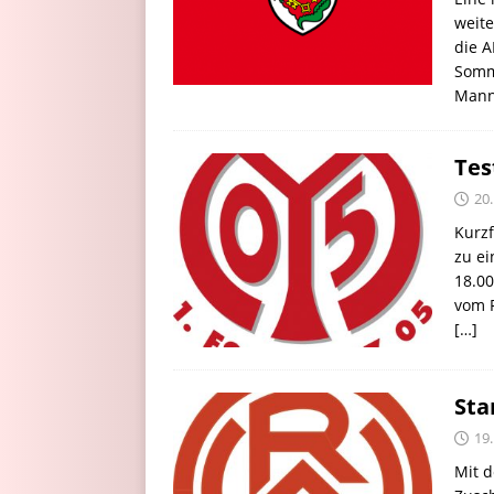
weite
die A
Somm
Mann
Tes
20
Kurzf
zu e
18.00
vom F
[…]
Sta
19
Mit d