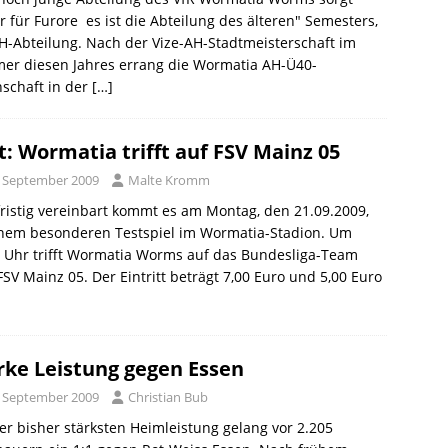
r für Furore  es ist die Abteilung des älteren" Semesters,
H-Abteilung. Nach der Vize-AH-Stadtmeisterschaft im
er diesen Jahres errang die Wormatia AH-Ü40-
schaft in der
[…]
t: Wormatia trifft auf FSV Mainz 05
. September 2009
Malte Kromm
ristig vereinbart kommt es am Montag, den 21.09.2009,
inem besonderen Testspiel im Wormatia-Stadion. Um
 Uhr trifft Wormatia Worms auf das Bundesliga-Team
SV Mainz 05. Der Eintritt beträgt 7,00 Euro und 5,00 Euro
rke Leistung gegen Essen
. September 2009
Christian Bub
er bisher stärksten Heimleistung gelang vor 2.205