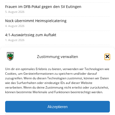
Frauen im DFB-Pokal gegen den SV Eutingen
5. August 2026
Nock übernimmt Heimspielcatering
4. August 2026
4:1-Auswärtssieg zum Auftakt
1. August 2026
Pokal: Wormatia muss zu Schott Mainz
31. Juli 2026
Zustimmung verwalten
Wormatia trauert um Jürgen Dinger
30. Juli 2026
Um dir ein optimales Erlebnis zu bieten, verwenden wir Technologien wie
Cookies, um Geräteinformationen zu speichern und/oder darauf
Deine Spielminute: 89+1
zuzugreifen. Wenn du diesen Technologien zustimmst, können wir Daten
28. Juli 2026
wie das Surfverhalten oder eindeutige IDs auf dieser Website
verarbeiten. Wenn du deine Zustimmung nicht erteilst oder zurückziehst,
Neuer Rückensponsor
können bestimmte Merkmale und Funktionen beeinträchtigt werden.
28. Juli 2026
Neue Podcast-Folge: So tickt Björn!
Akzeptieren
27. Juli 2026