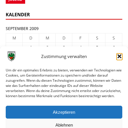
KALENDER
SEPTEMBER 2009
M
D
M
D
F
S
S
1
2
3
4
5
6
Zustimmung verwalten
7
8
9
10
11
12
13
14
15
16
17
18
19
20
Um dir ein optimales Erlebnis zu bieten, verwenden wir Technologien wie
Cookies, um Geräteinformationen zu speichern und/oder darauf
21
22
23
24
25
26
27
zuzugreifen. Wenn du diesen Technologien zustimmst, können wir Daten
28
29
30
wie das Surfverhalten oder eindeutige IDs auf dieser Website
verarbeiten. Wenn du deine Zustimmung nicht erteilst oder zurückziehst,
« Aug.
Okt. »
können bestimmte Merkmale und Funktionen beeinträchtigt werden.
ARCHIV
Akzeptieren
Ablehnen