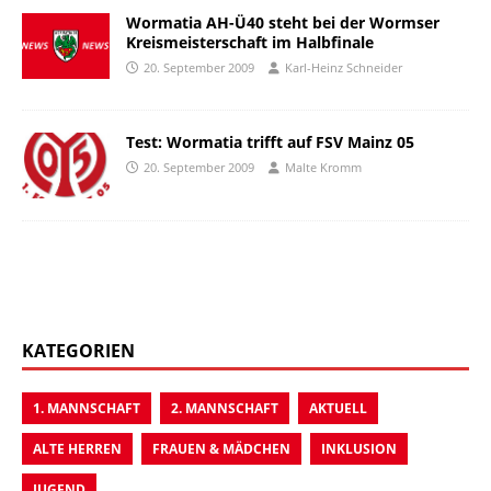
Wormatia AH-Ü40 steht bei der Wormser
Kreismeisterschaft im Halbfinale
20. September 2009
Karl-Heinz Schneider
Test: Wormatia trifft auf FSV Mainz 05
20. September 2009
Malte Kromm
KATEGORIEN
1. MANNSCHAFT
2. MANNSCHAFT
AKTUELL
ALTE HERREN
FRAUEN & MÄDCHEN
INKLUSION
JUGEND