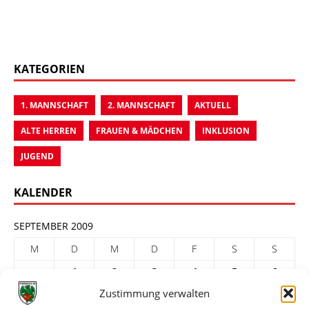
KATEGORIEN
1. MANNSCHAFT
2. MANNSCHAFT
AKTUELL
ALTE HERREN
FRAUEN & MÄDCHEN
INKLUSION
JUGEND
KALENDER
SEPTEMBER 2009
M
D
M
D
F
S
S
1
2
3
4
5
6
Zustimmung verwalten
7
8
9
10
11
12
13