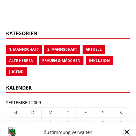
KATEGORIEN
1. MANNSCHAFT
2. MANNSCHAFT
AKTUELL
ALTE HERREN
FRAUEN & MÄDCHEN
INKLUSION
JUGEND
KALENDER
SEPTEMBER 2009
M
D
M
D
F
S
S
1
2
3
4
5
6
Zustimmung verwalten
7
8
9
10
11
12
13