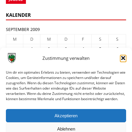
KALENDER
SEPTEMBER 2009
M
D
M
D
F
S
S
1
2
3
4
5
6
Zustimmung verwalten
7
8
9
10
11
12
13
14
15
16
17
18
19
20
Um dir ein optimales Erlebnis zu bieten, verwenden wir Technologien wie
Cookies, um Geräteinformationen zu speichern und/oder darauf
21
22
23
24
25
26
27
zuzugreifen. Wenn du diesen Technologien zustimmst, können wir Daten
28
29
30
wie das Surfverhalten oder eindeutige IDs auf dieser Website
verarbeiten. Wenn du deine Zustimmung nicht erteilst oder zurückziehst,
« Aug.
Okt. »
können bestimmte Merkmale und Funktionen beeinträchtigt werden.
ARCHIV
Akzeptieren
Ablehnen