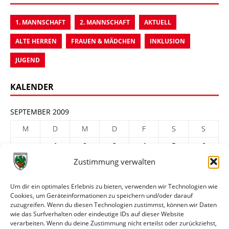
1. MANNSCHAFT
2. MANNSCHAFT
AKTUELL
ALTE HERREN
FRAUEN & MÄDCHEN
INKLUSION
JUGEND
KALENDER
SEPTEMBER 2009
M
D
M
D
F
S
S
1
2
3
4
5
6
Zustimmung verwalten
7
8
9
10
11
12
13
14
15
16
17
18
19
20
Um dir ein optimales Erlebnis zu bieten, verwenden wir Technologien wie
Cookies, um Geräteinformationen zu speichern und/oder darauf
21
22
23
24
25
26
27
zuzugreifen. Wenn du diesen Technologien zustimmst, können wir Daten
28
29
30
wie das Surfverhalten oder eindeutige IDs auf dieser Website
verarbeiten. Wenn du deine Zustimmung nicht erteilst oder zurückziehst,
« Aug.
Okt. »