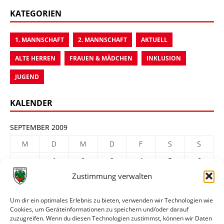
KATEGORIEN
1. MANNSCHAFT
2. MANNSCHAFT
AKTUELL
ALTE HERREN
FRAUEN & MÄDCHEN
INKLUSION
JUGEND
KALENDER
SEPTEMBER 2009
M
D
M
D
F
S
S
1
2
3
4
5
6
Zustimmung verwalten
7
8
9
10
11
12
13
14
15
16
17
18
19
20
Um dir ein optimales Erlebnis zu bieten, verwenden wir Technologien wie
Cookies, um Geräteinformationen zu speichern und/oder darauf
21
22
23
24
25
26
27
zuzugreifen. Wenn du diesen Technologien zustimmst, können wir Daten