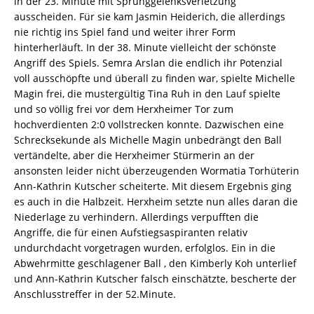
in der 23. Minute mit Sprunggelenksverletzung
ausscheiden. Für sie kam Jasmin Heiderich, die allerdings
nie richtig ins Spiel fand und weiter ihrer Form
hinterherläuft. In der 38. Minute vielleicht der schönste
Angriff des Spiels. Semra Arslan die endlich ihr Potenzial
voll ausschöpfte und überall zu finden war, spielte Michelle
Magin frei, die mustergültig Tina Ruh in den Lauf spielte
und so völlig frei vor dem Herxheimer Tor zum
hochverdienten 2:0 vollstrecken konnte. Dazwischen eine
Schrecksekunde als Michelle Magin unbedrängt den Ball
vertändelte, aber die Herxheimer Stürmerin an der
ansonsten leider nicht überzeugenden Wormatia Torhüterin
Ann-Kathrin Kutscher scheiterte. Mit diesem Ergebnis ging
es auch in die Halbzeit. Herxheim setzte nun alles daran die
Niederlage zu verhindern. Allerdings verpufften die
Angriffe, die für einen Aufstiegsaspiranten relativ
undurchdacht vorgetragen wurden, erfolglos. Ein in die
Abwehrmitte geschlagener Ball , den Kimberly Koh unterlief
und Ann-Kathrin Kutscher falsch einschätzte, bescherte der
Anschlusstreffer in der 52.Minute.