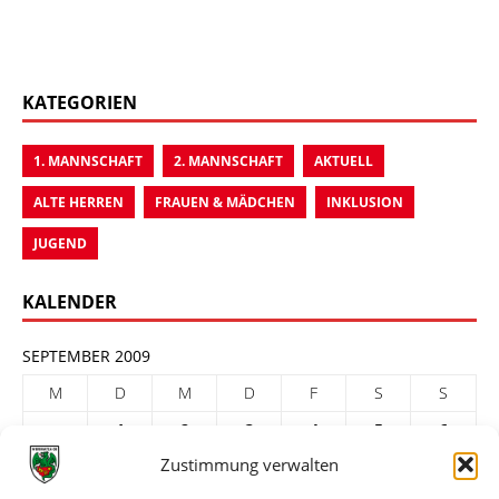
KATEGORIEN
1. MANNSCHAFT
2. MANNSCHAFT
AKTUELL
ALTE HERREN
FRAUEN & MÄDCHEN
INKLUSION
JUGEND
KALENDER
SEPTEMBER 2009
M
D
M
D
F
S
S
1
2
3
4
5
6
Zustimmung verwalten
7
8
9
10
11
12
13