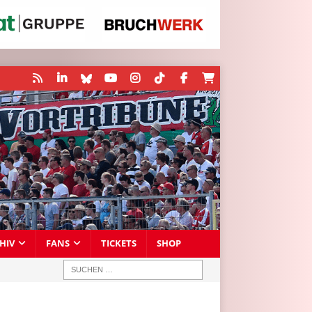
HIV
FANS
TICKETS
SHOP