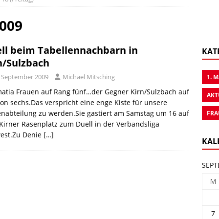
2009
ll beim Tabellennachbarn in
KAT
n/Sulzbach
. September 2009
Michael Mitsching
1. 
atia Frauen auf Rang fünf…der Gegner Kirn/Sulzbach auf
AKT
ion sechs.Das verspricht eine enge Kiste für unsere
nabteilung zu werden.Sie gastiert am Samstag um 16 auf
FRA
irner Rasenplatz zum Duell in der Verbandsliga
est.Zu Denie
[…]
KAL
SEPT
M
7