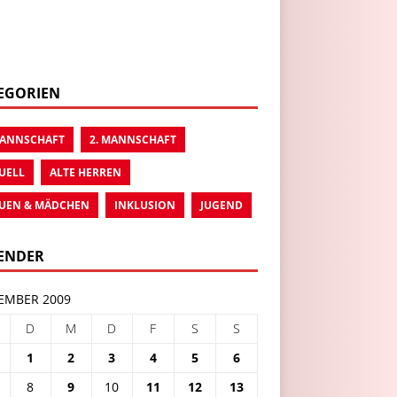
EGORIEN
MANNSCHAFT
2. MANNSCHAFT
UELL
ALTE HERREN
UEN & MÄDCHEN
INKLUSION
JUGEND
ENDER
EMBER 2009
D
M
D
F
S
S
1
2
3
4
5
6
8
9
10
11
12
13