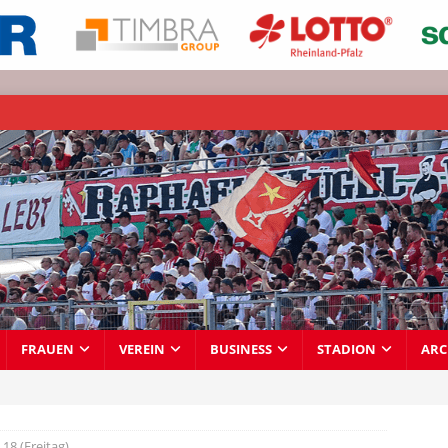
FRAUEN
VEREIN
BUSINESS
STADION
ARC
18 (Freitag)