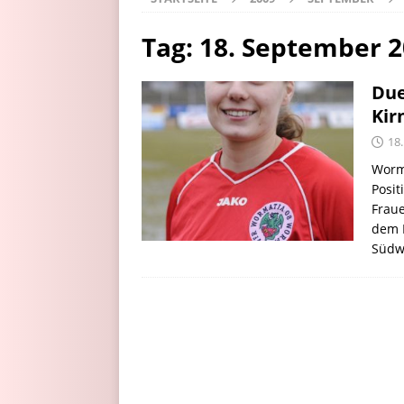
Tag:
18. September 
Due
Kir
18
Worm
Posit
Fraue
dem K
Südw