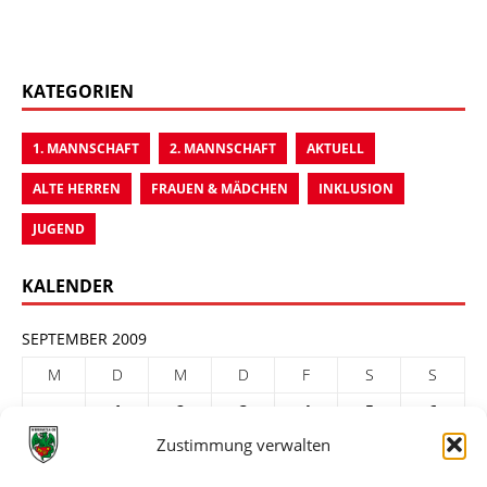
KATEGORIEN
1. MANNSCHAFT
2. MANNSCHAFT
AKTUELL
ALTE HERREN
FRAUEN & MÄDCHEN
INKLUSION
JUGEND
KALENDER
SEPTEMBER 2009
M
D
M
D
F
S
S
1
2
3
4
5
6
Zustimmung verwalten
7
8
9
10
11
12
13
14
15
16
17
18
19
20