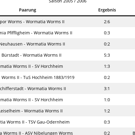
Saison 2005 / 2006
Paarung
Ergebnis
por Worms - Wormatia Worms II
2:6
a Pfiffligheim - Wormatia Worms II
0:3
Neuhausen - Wormatia Worms II
0:2
R Bürstadt - Wormatia Worms II
5:3
matia Worms II - SV Horchheim
1:3
 Worms II - TuS Hochheim 1883/1919
0:2
chifferstadt - Wormatia Worms II
3:1
matia Worms II - SV Horchheim
1:0
Leiselheim - Wormatia Worms II
1:2
ia Worms II - TSV Gau-Odernheim
0:3
a Worms II - ASV Nibelungen Worms
0:2
B