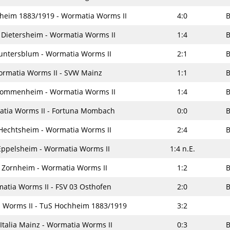
heim 1883/1919 - Wormatia Worms II
4:0
B
 Dietersheim - Wormatia Worms II
1:4
B
untersblum - Wormatia Worms II
2:1
B
rmatia Worms II - SVW Mainz
1:1
B
ommenheim - Wormatia Worms II
1:4
B
tia Worms II - Fortuna Mombach
0:0
B
Hechtsheim - Wormatia Worms II
2:4
B
Eppelsheim - Wormatia Worms II
1:4 n.E.
 Zornheim - Wormatia Worms II
1:2
B
atia Worms II - FSV 03 Osthofen
2:0
B
 Worms II - TuS Hochheim 1883/1919
3:2
Italia Mainz - Wormatia Worms II
0:3
B