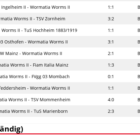
 Ingelheim II - Wormatia Worms II
1:1
B
matia Worms II - TSV Zornheim
3:2
B
 Worms II - TuS Hochheim 1883/1919
1:1
B
03 Osthofen - Wormatia Worms II
3:1
B
W Mainz - Wormatia Worms II
2:1
B
tia Worms II - Fiam Italia Mainz
1:3
B
tia Worms II - FVgg 03 Mombach
0:1
B
feddersheim - Wormatia Worms II
1:1
B
tia Worms II - TSV Mommenheim
4:0
B
atia Worms II - TuS Marienborn
2:3
B
tändig)