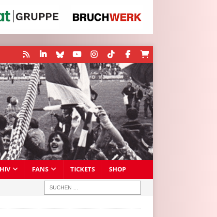
HIV
FANS
TICKETS
SHOP