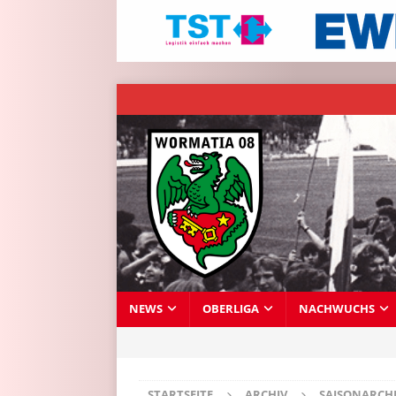
NEWS
OBERLIGA
NACHWUCHS
STARTSEITE
ARCHIV
SAISONARCH