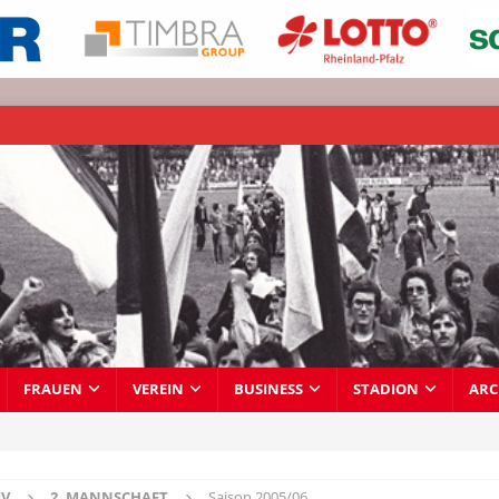
FRAUEN
VEREIN
BUSINESS
STADION
ARC
IV
2. MANNSCHAFT
Saison 2005/06