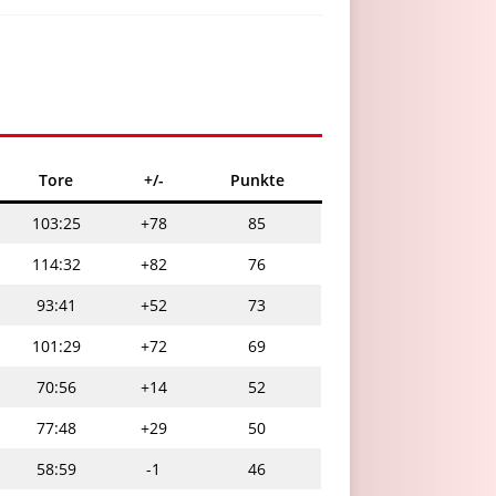
Tore
+/-
Punkte
103:25
+78
85
114:32
+82
76
93:41
+52
73
101:29
+72
69
70:56
+14
52
77:48
+29
50
58:59
-1
46