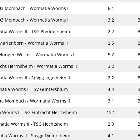
03 Mombach - Wormatia Worms II
6:1
03 Mombach - Wormatia Worms II
3:2
B
tia Worms II - TSG Pfeddersheim
2:2
B
Marienborn - Wormatia Worms II
2:5
B
elungen Worms - Wormatia Worms II
5:2
B
acht Herrnsheim - Wormatia Worms II
3:2
B
tia Worms II - SpVgg Ingelheim II
2:2
B
atia Worms II - SV Guntersblum
4:4
B
na Mombach - Wormatia Worms II
3:1
B
 Worms II - SG Eintracht Herrnsheim
12:1
B
atia Worms II - TSG Hechtsheim
2:0
B
tia Worms II - Spvgg Dietersheim
4:1
B