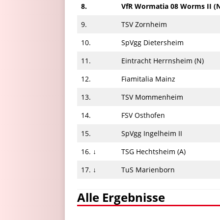
8.
VfR Wormatia 08 Worms II (
9.
TSV Zornheim
10.
SpVgg Dietersheim
11.
Eintracht Herrnsheim (N)
12.
Fiamitalia Mainz
13.
TSV Mommenheim
14.
FSV Osthofen
15.
SpVgg Ingelheim II
16. ↓
TSG Hechtsheim (A)
17. ↓
TuS Marienborn
Alle Ergebnisse