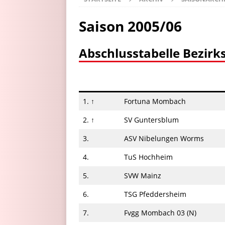
Saison 2005/06
Abschlusstabelle Bezirk
1. ↑
Fortuna Mombach
2. ↑
SV Guntersblum
3.
ASV Nibelungen Worms
4.
TuS Hochheim
5.
SVW Mainz
6.
TSG Pfeddersheim
7.
Fvgg Mombach 03 (N)