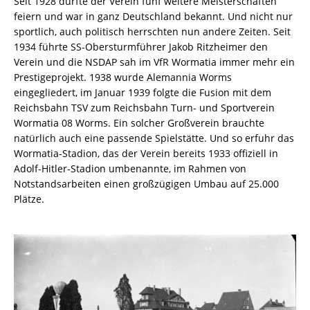
Seit 1928 durfte der Verein fünf weitere Meisterschaften
feiern und war in ganz Deutschland bekannt. Und nicht nur
sportlich, auch politisch herrschten nun andere Zeiten. Seit
1934 führte SS-Obersturmführer Jakob Ritzheimer den
Verein und die NSDAP sah im VfR Wormatia immer mehr ein
Prestigeprojekt. 1938 wurde Alemannia Worms
eingegliedert, im Januar 1939 folgte die Fusion mit dem
Reichsbahn TSV zum Reichsbahn Turn- und Sportverein
Wormatia 08 Worms. Ein solcher Großverein brauchte
natürlich auch eine passende Spielstätte. Und so erfuhr das
Wormatia-Stadion, das der Verein bereits 1933 offiziell in
Adolf-Hitler-Stadion umbenannte, im Rahmen von
Notstandsarbeiten einen großzügigen Umbau auf 25.000
Plätze.