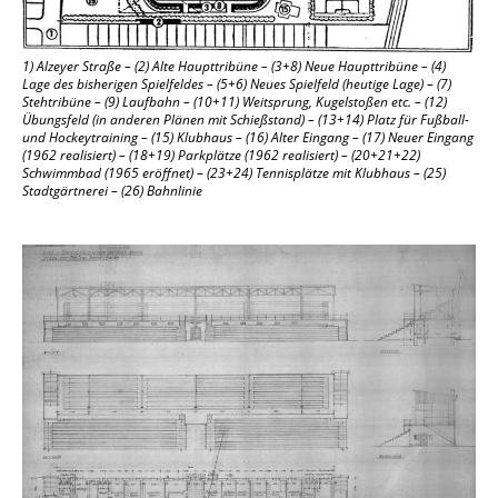
1) Alzeyer Straße – (2) Alte Haupttribüne – (3+8) Neue Haupttribüne – (4)
Lage des bisherigen Spielfeldes – (5+6) Neues Spielfeld (heutige Lage) – (7)
Stehtribüne – (9) Laufbahn – (10+11) Weitsprung, Kugelstoßen etc. – (12)
Übungsfeld (in anderen Plänen mit Schießstand) – (13+14) Platz für Fußball-
und Hockeytraining – (15) Klubhaus – (16) Alter Eingang – (17) Neuer Eingang
(1962 realisiert) – (18+19) Parkplätze (1962 realisiert) – (20+21+22)
Schwimmbad (1965 eröffnet) – (23+24) Tennisplätze mit Klubhaus – (25)
Stadtgärtnerei – (26) Bahnlinie