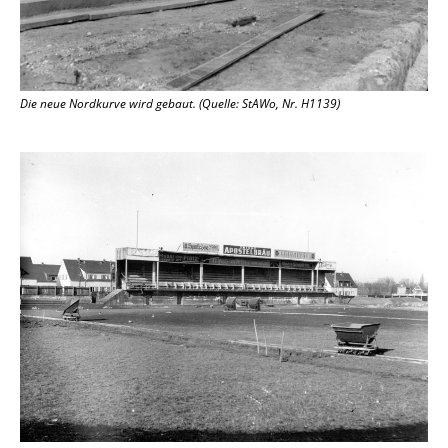
Die neue Nordkurve wird gebaut. (Quelle: StAWo, Nr. H1139)