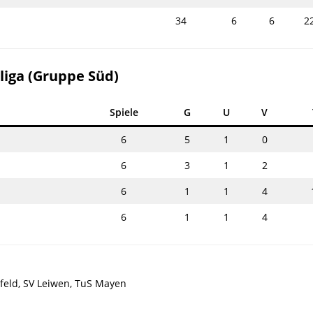
34
6
6
2
liga (Gruppe Süd)
Spiele
G
U
V
6
5
1
0
6
3
1
2
6
1
1
4
6
1
1
4
feld, SV Leiwen, TuS Mayen