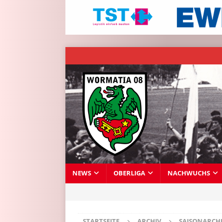
NEWS
OBERLIGA
NACHWUCHS
STARTSEITE
ARCHIV
SAISONARCH