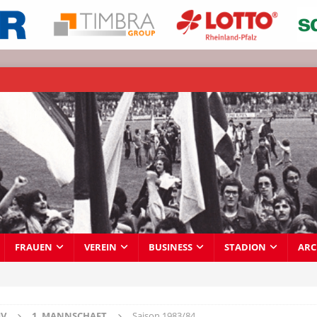
FRAUEN
VEREIN
BUSINESS
STADION
ARC
IV
1. MANNSCHAFT
Saison 1983/84