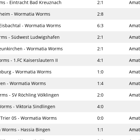
s - Eintracht Bad Kreuznach
2:1
Amat
heim - Wormatia Worms
2:8
Eisbachtal - Wormatia Worms
6:3
Amat
ms - Südwest Ludwigshafen
2:1
Amat
Neunkirchen - Wormatia Worms
2:1
Amat
ms - 1.FC Kaiserslautern II
4:1
Amat
mburg - Wormatia Worms
1:0
Amat
wen - Wormatia Worms
1:4
Amat
ms - SV Röchling Völklingen
2:0
Amat
rms - Viktoria Sindlingen
4:0
 Trier 05 - Wormatia Worms
0:0
Amat
 Worms - Hassia Bingen
1:1
Amat