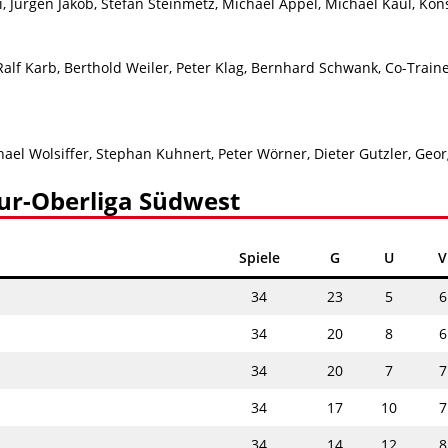
 Jürgen Jakob, Stefan Steinmetz, Michael Appel, Michael Kaul, Kon
alf Karb, Berthold Weiler, Peter Klag, Bernhard Schwank, Co-Trai
hael Wolsiffer, Stephan Kuhnert, Peter Wörner, Dieter Gutzler, Geo
ur-Oberliga Südwest
Spiele
G
U
V
34
23
5
6
34
20
8
6
34
20
7
7
34
17
10
7
34
14
12
8