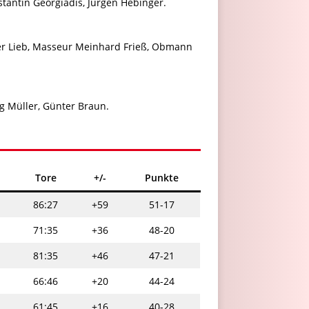
stantin Georgiadis, Jürgen Hebinger.
ner Lieb, Masseur Meinhard Frieß, Obmann
rg Müller, Günter Braun.
Tore
+/-
Punkte
86:27
+59
51-17
71:35
+36
48-20
81:35
+46
47-21
66:46
+20
44-24
61:45
+16
40-28