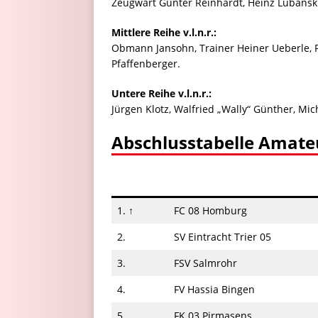
Zeugwart Günter Reinhardt, Heinz Lubanski,
Mittlere Reihe v.l.n.r.:
Obmann Jansohn, Trainer Heiner Ueberle, R
Pfaffenberger.
Untere Reihe v.l.n.r.:
Jürgen Klotz, Walfried „Wally“ Günther, Mic
Abschlusstabelle Amate
1. ↑
FC 08 Homburg
2.
SV Eintracht Trier 05
3.
FSV Salmrohr
4.
FV Hassia Bingen
5.
FK 03 Pirmasens