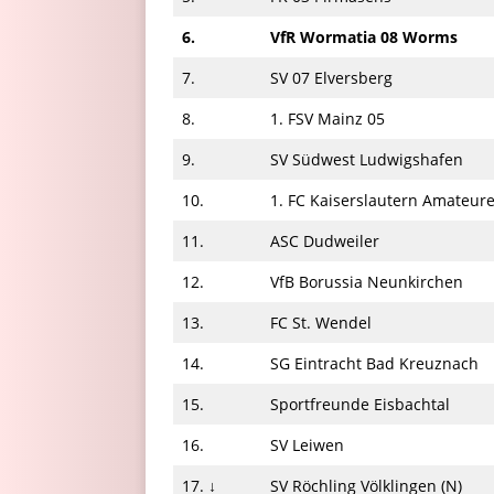
6.
VfR Wormatia 08 Worms
7.
SV 07 Elversberg
8.
1. FSV Mainz 05
9.
SV Südwest Ludwigshafen
10.
1. FC Kaiserslautern Amateure
11.
ASC Dudweiler
12.
VfB Borussia Neunkirchen
13.
FC St. Wendel
14.
SG Eintracht Bad Kreuznach
15.
Sportfreunde Eisbachtal
16.
SV Leiwen
17. ↓
SV Röchling Völklingen (N)