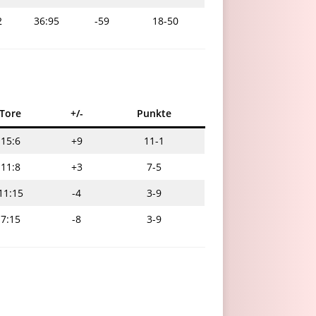
2
36:95
-59
18-50
Tore
+/-
Punkte
15:6
+9
11-1
11:8
+3
7-5
11:15
-4
3-9
7:15
-8
3-9