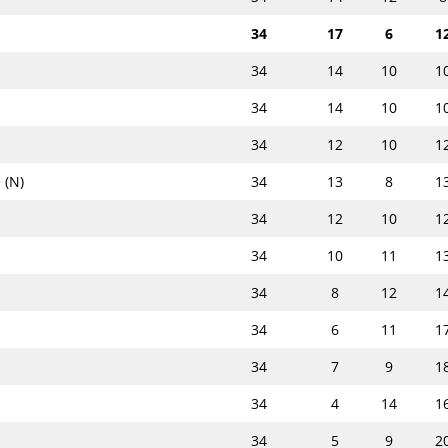
34
17
6
1
34
14
10
1
34
14
10
1
34
12
10
1
 (N)
34
13
8
1
34
12
10
1
34
10
11
1
34
8
12
1
34
6
11
1
34
7
9
1
34
4
14
1
34
5
9
2