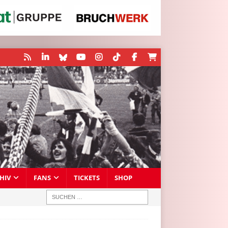
HIV
FANS
TICKETS
SHOP