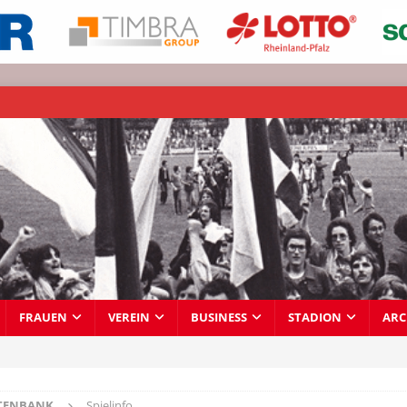
FRAUEN
VEREIN
BUSINESS
STADION
ARC
TENBANK
Spielinfo