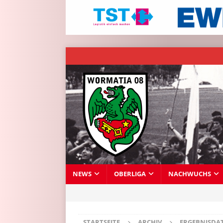
NEWS
OBERLIGA
NACHWUCHS
STARTSEITE
ARCHIV
ERGEBNISDA