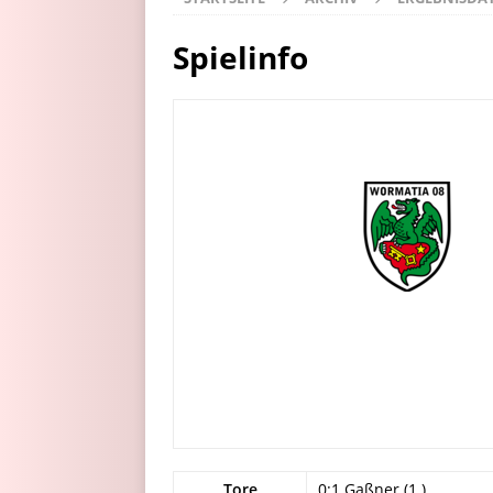
Spielinfo
Tore
0:1 Gaßner (1.)