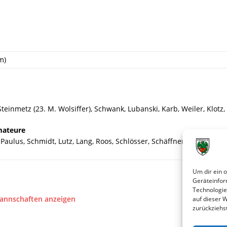
m)
einmetz (23. M. Wolsiffer), Schwank, Lubanski, Karb, Weiler, Klotz, 
mateure
Paulus, Schmidt, Lutz, Lang, Roos, Schlösser, Schäffner (46. Kayser)
Um dir ein 
Geräteinfor
Technologie
Mannschaften anzeigen
auf dieser 
zurückziehs