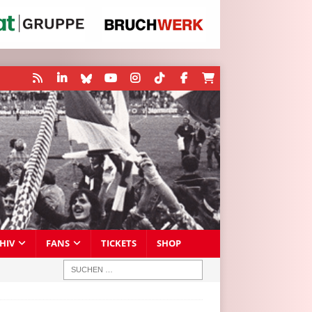
HIV
FANS
TICKETS
SHOP