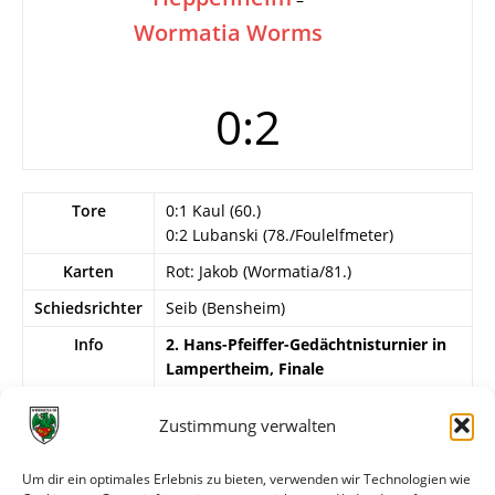
Wormatia Worms
0:2
Tore
0:1 Kaul (60.)
0:2 Lubanski (78./Foulelfmeter)
Karten
Rot: Jakob (Wormatia/81.)
Schiedsrichter
Seib (Bensheim)
Info
2. Hans-Pfeiffer-Gedächtnisturnier in
Lampertheim, Finale
Wormatia Worms
Zustimmung verwalten
Kuhnert – W. Günther (85. Steinmetz),
Kaul (83. B. Weiler), Jakob, Lubanski,
Um dir ein optimales Erlebnis zu bieten, verwenden wir Technologien wie
Karb, Schwank (55. Georgiadis), J. Klotz,