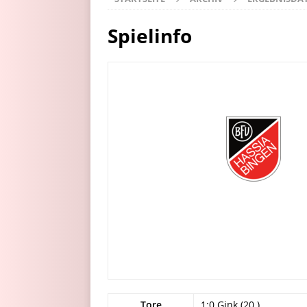
Spielinfo
Tore
1:0 Gink (20.)