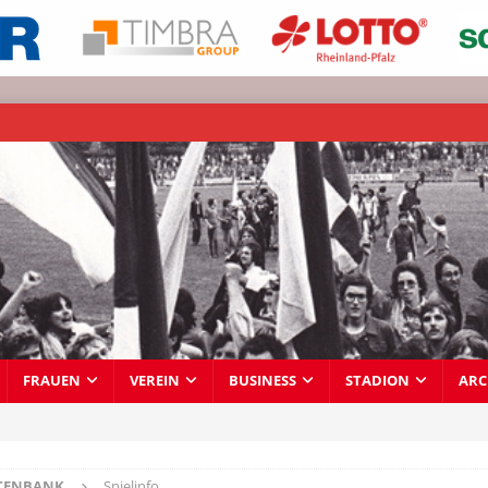
FRAUEN
VEREIN
BUSINESS
STADION
ARC
TENBANK
Spielinfo