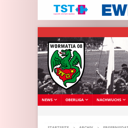
NEWS
OBERLIGA
NACHWUCHS
STARTSEITE
ARCHIV
ERGEBNISDA