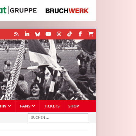
HIV
FANS
TICKETS
SHOP