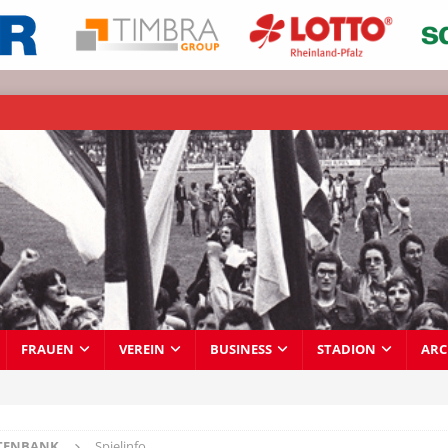
FRAUEN
VEREIN
BUSINESS
STADION
ARC
TENBANK
Spielinfo