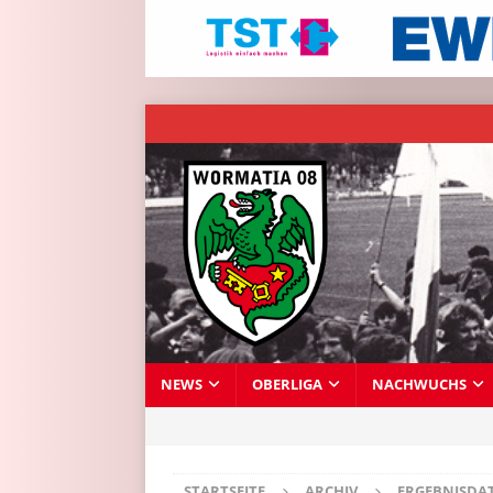
NEWS
OBERLIGA
NACHWUCHS
STARTSEITE
ARCHIV
ERGEBNISDA