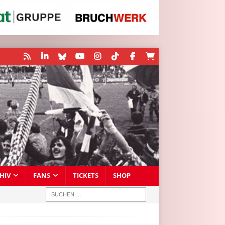
HIV
FANS
TICKETS
SHOP