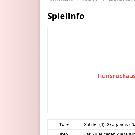
Spielinfo
Hunsrückau
Tore
Gutzler (3), Georgiadis (2),
Info
Das Spiel gegen diese Ju