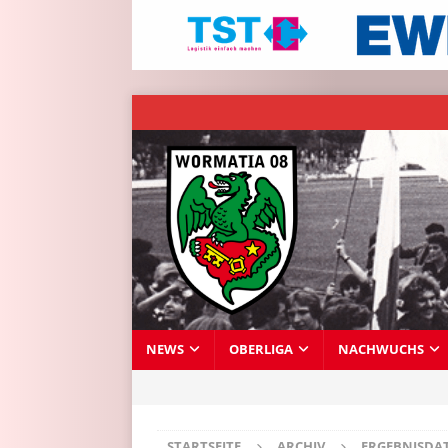
NEWS
OBERLIGA
NACHWUCHS
STARTSEITE
ARCHIV
ERGEBNISDA