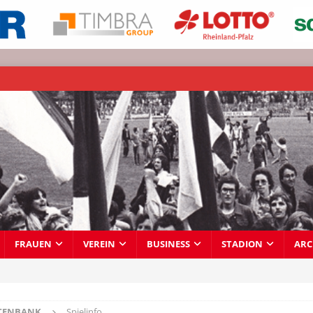
FRAUEN
VEREIN
BUSINESS
STADION
ARC
TENBANK
Spielinfo