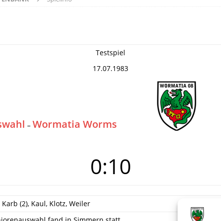
Testspiel
17.07.1983
swahl
Wormatia Worms
–
0:10
 Karb (2), Kaul, Klotz, Weiler
niorenauswahl fand in Simmern statt